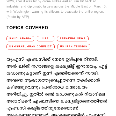
2026, after it was hit by drone strikes earlier. Iran hit back at
industrial and diplomatic targets across the Middle East on March 3,
with Washington warning its citizens to evacuate the entire region.
(Photo by AFP)
TOPICS COVERED
SAUDI ARABIA
USA
BREAKING NEWS
US-ISRAEL-IRAN CONFLICT
US IRAN TENSION
യു.എസ് എംബസിക്ക് നേരെ ഉൾപ്പടെ റിയാദ്,
അൽ ഖർജ് നഗരങ്ങളെ ലക്ഷ്യമിട്ട് ഇറാനയച്ച എട്ട്
ഡ്രോണുകളാണ് ഇന്ന് എത്തിയതെന്ന് സൗദി.
അവയെ ആകാശത്തുവെച്ചുതന്നെ തകർക്കാൻ
കഴിഞ്ഞുവെന്നും പ്രതിരോധ മന്ത്രാലയം
അറിയിച്ചു. ഇതിൽ രണ്ട് ഡ്രോണുകൾ റിയാദിലെ
അമേരിക്കൻ എംബസിയെ ലക്ഷ്യമിട്ടാണെത്തിയത്.
എംബസി കെട്ടിടത്തിനുനേരെയാണ്
ആക്രമണമുണ്ടായത്. ആക്രമണത്തില്‍ എംബസി