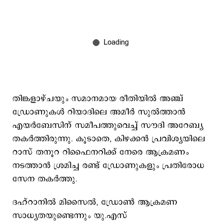
തിങ്കളാഴ്ചയും സമാനമായ രീതിയിൽ അഞ്ച്
ഡ്രോണുകൾ റിയാദിലെ അമീർ സുൽത്താൻ
എയർബേസിന് സമീപത്തുവെച്ച് സൗദി അറേബ്യ
തകർത്തിരുന്നു. കൂടാതെ, കിഴക്കൻ പ്രവിശ്യയിലെ
റാസ് തനൂറ റിഫൈനറിക്ക് നേരെ ആക്രമണം
നടത്താൻ ശ്രമിച്ച രണ്ട് ഡ്രോണുകളും പ്രതിരോധ
സേന തകർത്തു.
ദഹ്‌റാനിൽ മിസൈൽ, ഡ്രോൺ ആക്രമണ
സാധ്യതയുണ്ടെന്നും യു.എസ്