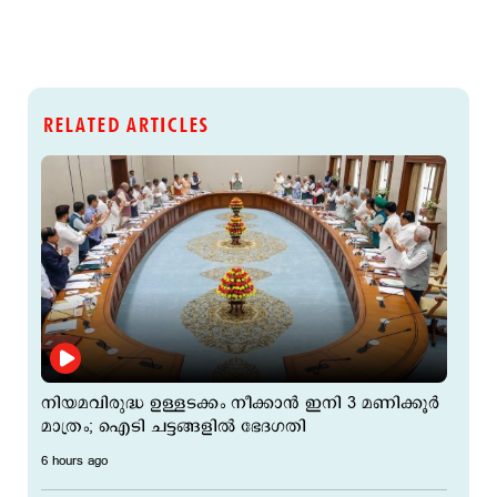
RELATED ARTICLES
നിയമവിരുദ്ധ ഉള്ളടക്കം നീക്കാൻ ഇനി 3 മണിക്കൂർ
മാത്രം; ഐടി ചട്ടങ്ങളിൽ ഭേദഗതി
6 hours ago