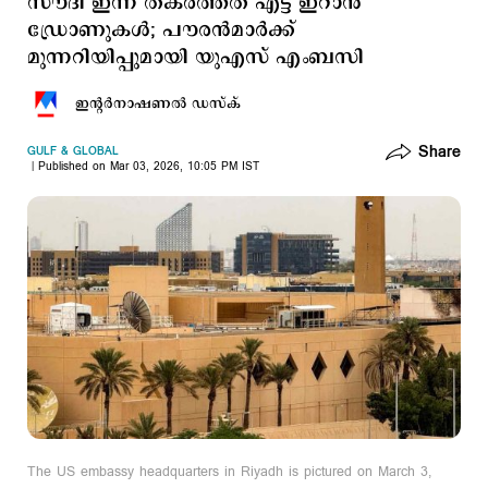
സൗദി ഇന്ന് തകര്‍ത്തത് എട്ട് ഇറാന്‍
ഡ്രോണുകള്‍; പൗരന്‍മാര്‍ക്ക്
മുന്നറിയിപ്പുമായി യുഎസ് എംബസി
ഇന്‍റര്‍നാഷണല്‍ ഡസ്ക്
Share
GULF & GLOBAL
Published on Mar 03, 2026, 10:05 PM IST
The US embassy headquarters in Riyadh is pictured on March 3,