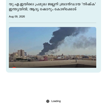
യു.എ.ഇയിലെ പ്രമുഖ ജ്വല്ലറി ബ്രാൻഡായ 'നിഷ്ക'
ഇന്ത്യയിൽ; ആദ്യ ഷോറൂം കോഴിക്കോട്
Aug 09, 2026
അശാന്തമായി പശ്ചിമേഷ്യ; കുവൈത്തിൽ
ഇറാന്‍റെ കനത്ത വ്യോമാക്രമണം
Jul 19, 2026