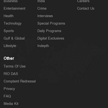
Business
India
Careers
Entertainment
Crime
Contact Us
Health
Interviews
Technology
Special Programs
Sports
Daily Programs
Gulf & Global
Digital Exclusives
Lifestyle
Indepth
Other
Terms Of Use
RIO DAS
Complaint Redressal
Privacy
FAQ
Media Kit