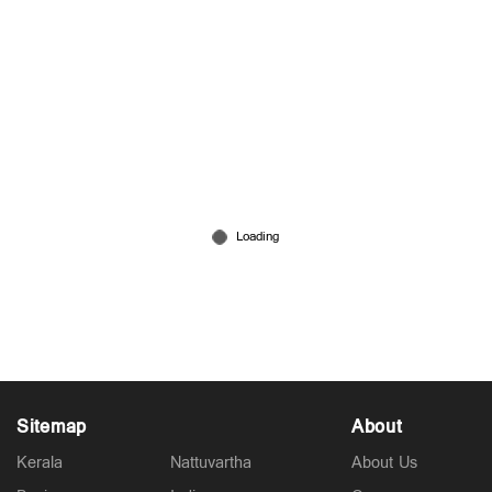
ആക്രമണം തുടര്‍ന്ന് ഇറാന്‍; കുവൈത്ത്
വിമാനത്താവളം അടച്ചു
Jul 18, 2026
Sitemap
About
Kerala
Nattuvartha
About Us