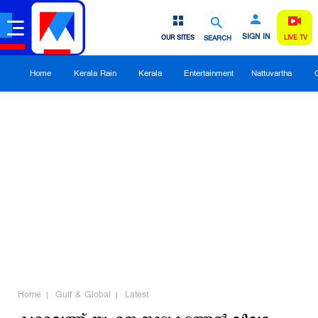
SIGN IN
OUR SITES
SEARCH
LIVE TV
Home
Kerala Rain
Kerala
Entertainment
Nattuvartha
Home
Gulf & Global
Latest