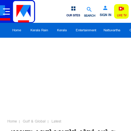
SIGN IN
OUR SITES
SEARCH
LIVE TV
Home
Kerala Rain
Kerala
Entertainment
Nattuvartha
Home
Gulf & Global
Latest