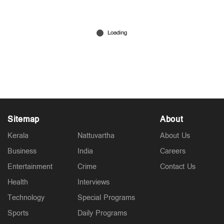
‘അവര്‍ എന്‍റെ വസ്ത്രങ്ങള്‍ അഴിച്ചെടുത്തു,
തൊടാന്‍ തുടങ്ങി, സ്വയം ഒരു മാംസക്കഷ്ണം
പോലെ തോന്നി’; ഗുരുതര വെളിപ്പെടുത്തല്‍
Aug 06, 2026
Sitemap
About
Kerala
Nattuvartha
About Us
Business
India
Careers
Entertainment
Crime
Contact Us
Health
Interviews
Technology
Special Programs
Sports
Daily Programs