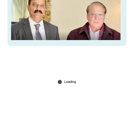
ബ്രിട്ടണില്‍ കുട്ടികളെ പീഡിപ്പിച്ച കേസില്‍ പ്രതി;
പാക് അധീന കശ്മീരില്‍ എംഎല്‍എയായി
തിരഞ്ഞെടുക്കപ്പെട്ടു
Aug 06, 2026