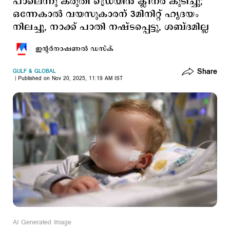
പാലെന്നു കരുതി ഡ്രെയിന്‍ ക്ലീനര്‍ കുടിച്ചു;
ഒന്നേകാല്‍ വയസുകാരന് 3മിനിറ്റ് ഹൃദയം
നിലച്ചു, നാക്ക് പാതി നഷ്ടപ്പെട്ടു, ശബ്ദമില്ല
ഇന്‍റര്‍നാഷണല്‍ ഡസ്ക്
Share
GULF & GLOBAL
Published on Nov 20, 2025, 11:19 AM IST
AI Generated Image