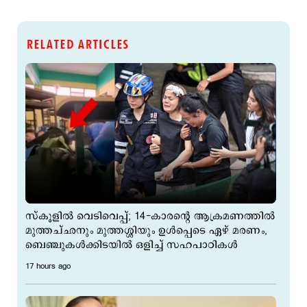
RELATED ARTICLES
സ്കൂളിൽ വെടിവെപ്പ്; 14-കാരന്‍റെ ആക്രമണത്തിൽ
മുത്തച്ഛനും മുത്തശ്ശിയും ഉൾപ്പെടെ ഏഴ് മരണം,
ബെഞ്ചുകൾക്കിടയിൽ ഒളിച്ച് സഹപാഠികൾ
17 hours ago