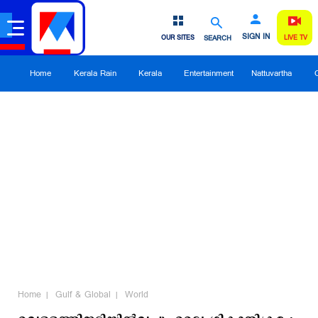
SIGN IN
OUR SITES
SEARCH
LIVE TV
Home
Kerala Rain
Kerala
Entertainment
Nattuvartha
Home
Gulf & Global
World