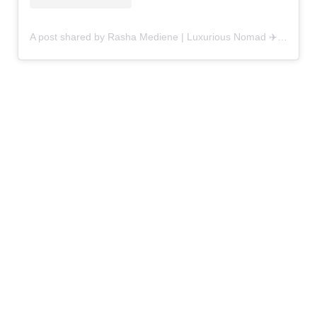
A post shared by Rasha Mediene | Luxurious Nomad ✈️ (@roam.with.rasha)