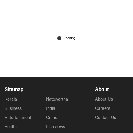
വീട്ടിലെ ട്യൂഷന്‍ സെന്‍ററില്‍ വിദ്യാര്‍ഥിനികള്‍ക്ക്
നേരെ ലൈംഗികാതിക്രമം; അധ്യാപകന്‍ പിടിയില്‍
Jul 24, 2026
Sitemap
About
Kerala
Nattuvartha
About Us
Business
India
Careers
Entertainment
Crime
Contact Us
Health
Interviews