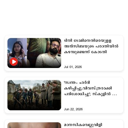
ടിനി ടോമിനെതിരെയുളള
അൻസിബയുടെ പരാതിയിൽ
കഴമ്പുണ്ടെന്ന് കോടതി
Jul 01, 2026
'സ്വന്തം ഛർദി
കഴിപ്പിച്ചു,വിവസ്ത്രരാക്കി
പരിശോധിച്ചു'; സ്കൂളിൽ ക്രൂര
പീഡനം;
വെളിപ്പെടുത്തലുകളുമായി
Jun 22, 2026
മുൻ വിദ്യാർഥി
മാനസികവെല്ലുവിളി