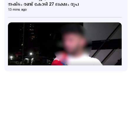
നഷ്ടം രണ്ട് കോടി 27 ലക്ഷം രൂപ
13 mins ago
Kuttapathram
‘നഗ്നനാക്കി ഫോട്ടോ എടുത്തു’; തട്ടിക്കൊണ്ട്
പോയത് പെണ്‍സുഹൃത്തും സംഘവും;
വെളിപ്പെടുത്തി 21കാരന്‍
1 hour ago