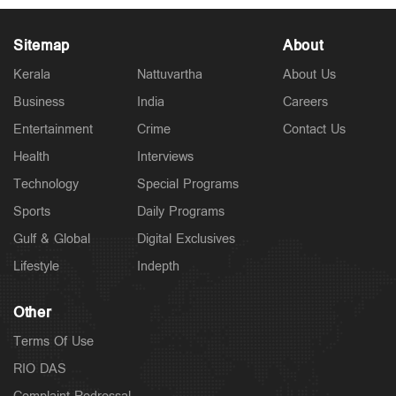
Sitemap
About
Kerala
Nattuvartha
About Us
Business
India
Careers
Latest
Entertainment
Crime
Contact Us
മഴ‌യ്‌ക്കൊ‌പ്പം പകര്‍ച്ചപ്പനിയും പടരുന്നു; ആറു
ദിവസത്തിനിടെ 18 മരണം
Health
Interviews
2 hours ago
Technology
Special Programs
Sports
Daily Programs
Gulf & Global
Digital Exclusives
Lifestyle
Indepth
Other
Terms Of Use
RIO DAS