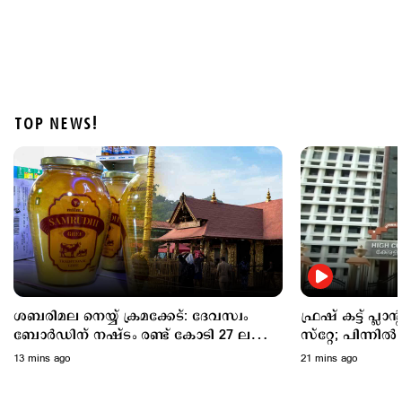
TOP NEWS!
Latest
അതിതീവ്രമഴ തുടരും; ഏഴ് ജില്ലകളില്‍ റെഡ് അലര്‍ട്ട്;
5 ജില്ലകളില്‍ ഓറഞ്ച് അലര്‍ട്ട്
2 hours ago
ശബരിമല നെയ്യ് ക്രമക്കേട്: ദേവസ്വം
ഫ്രഷ് കട്ട് പ്ലാന
ബോര്‍ഡിന് നഷ്ടം രണ്ട് കോടി 27 ലക്ഷം
സ്റ്റേ; പിന്നില
രൂപ
സെക്രട്ടറിയുടെ റി
13 mins ago
21 mins ago