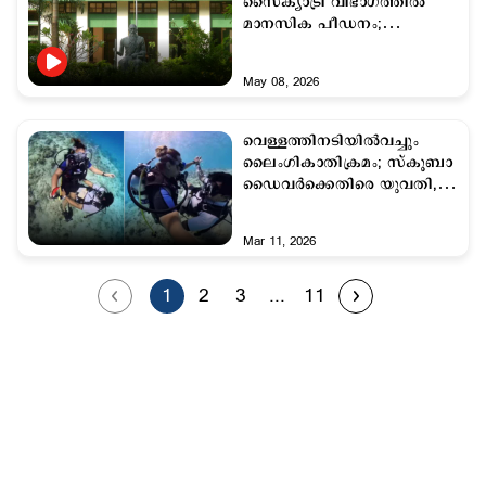
സൈക്യാട്രി വിഭാഗത്തില്‍
മാനസിക പീഡനം;
വിദ്യാര്‍ഥികളുടെ
മൊഴിയെടുത്തു
May 08, 2026
വെള്ളത്തിനടിയില്‍വച്ചും
ലൈംഗികാതിക്രമം; സ്കൂബാ
ഡൈവര്‍ക്കെതിരെ യുവതി,
വിഡിയോ
Mar 11, 2026
1
2
3
...
11