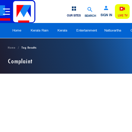
SIGN IN
OUR SITES
SEARCH
LIVE TV
Home
Kerala Rain
Kerala
Entertainment
Nattuvartha
Home
Tag Results
Complaint