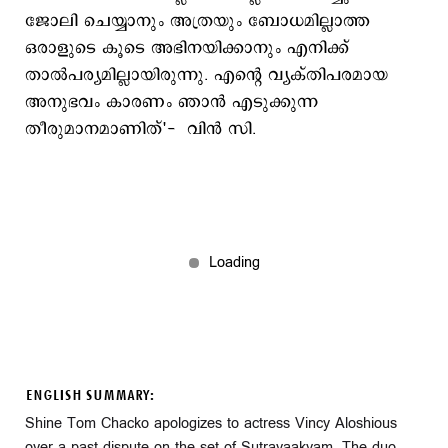
ജോലി ചെയ്യാനും അത്രയും ബോധമില്ലാത്ത
ഒരാളുടെ കൂടെ അഭിനയിക്കാനും എനിക്ക്
താൽപര്യമില്ലായിരുന്നു. എന്റെ വ്യക്തിപരമായ
അനുഭവം കാരണം ഞാൻ എടുക്കുന്ന
തീരുമാനമാണിത്'- വിന്‍ സി.
ENGLISH SUMMARY:
Shine Tom Chacko apologizes to actress Vincy Aloshious
over a past dispute on the set of Sutravaakyam. The duo