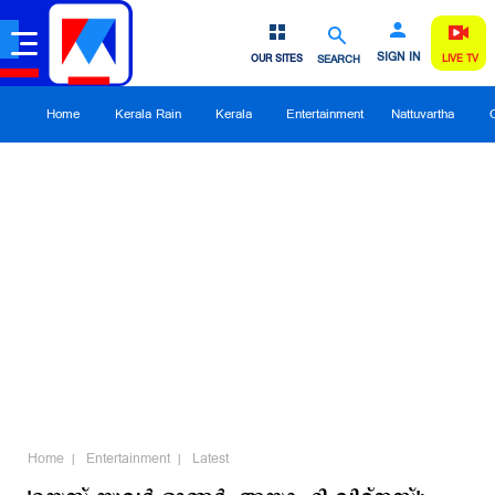
SIGN IN
OUR SITES
SEARCH
LIVE TV
Home
Kerala Rain
Kerala
Entertainment
Nattuvartha
Home
Entertainment
Latest