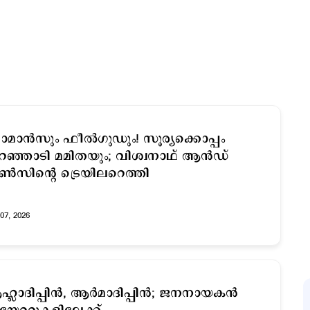
മാന്‍സും ഫീല്‍ഗുഡ‍ും! സൂര്യക്കൊപ്പം
്ഞാടി മമിതയും; വിശ്വനാഥ് ആൻഡ്
സിന്‍റെ ട്രെയിലറെത്തി
07, 2026
്ലാദിപ്പിന്‍, ആര്‍മാദിപ്പിന്‍; ജനനായകന്‍