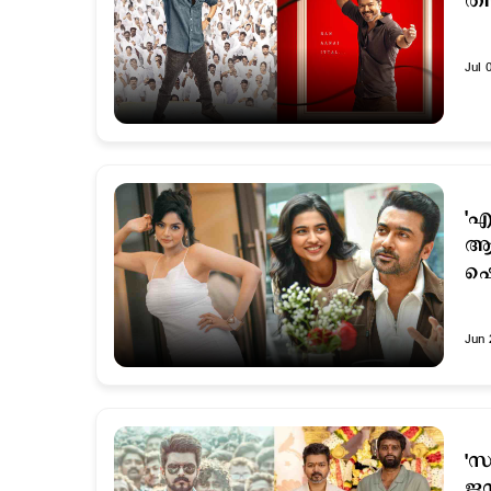
തി
Jul 
'എ
ആന
ഷെ
Jun 
'സ
ജന