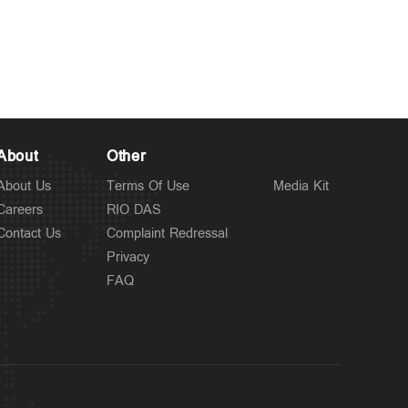
Kuttapathram
രക്ഷാപ്രവര്‍ത്തനത്തിന് പിഴ;
11 hours ago
ഉദ്യോഗസ്ഥര്‍ക്ക്
സസ്പെന്‍ഷന്‍;
നടപടിക്കെതിരെ
About
Other
പ്രതിഷേധം
About Us
Terms Of Use
Media Kit
Careers
RIO DAS
Contact Us
Complaint Redressal
Privacy
FAQ
Politics
ചട്ടപ്രകാരം മുന്നറിയിപ്പ്
12 hours ago
നല്‍കിയില്ല; പ്രതിപക്ഷ