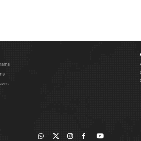
grams
ams
sives