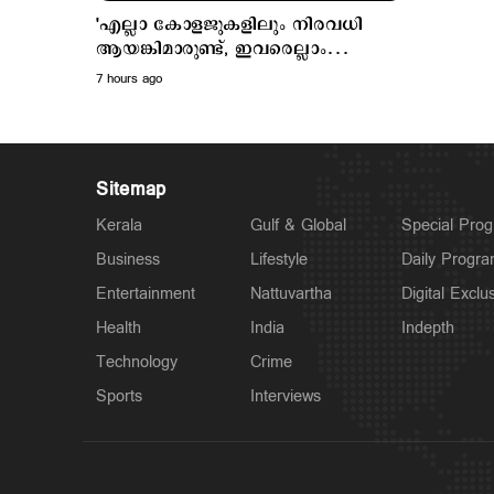
'എല്ലാ കോളജുകളിലും നിരവധി
ആയങ്കിമാരുണ്ട്, ഇവരെല്ലാം
എംഎൽഎയും മേയറും
7 hours ago
മന്ത്രിയുമൊക്കെ ആകും'
Sitemap
Kerala
Gulf & Global
Special Pro
Business
Lifestyle
Daily Progr
Entertainment
Nattuvartha
Digital Exclu
Health
India
Indepth
Technology
Crime
Sports
Interviews