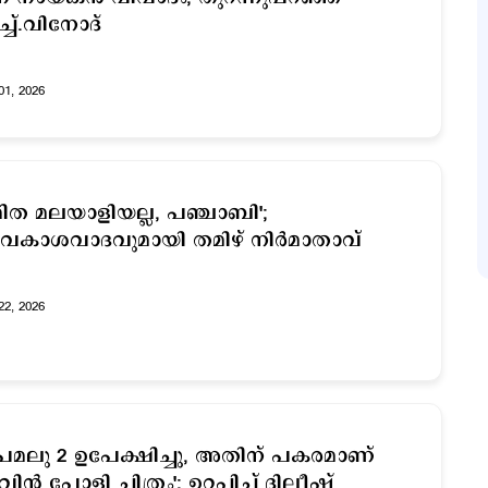
്ച്.വിനോദ്
01, 2026
മിത മലയാളിയല്ല, പഞ്ചാബി';
കാശവാദവുമായി തമിഴ് നിര്‍മാതാവ്
22, 2026
്രേമലു 2 ഉപേക്ഷിച്ചു, അതിന് പകരമാണ്
വിന്‍ പോളി ചിത്രം'; ഉറപ്പിച്ച് ദിലീഷ്