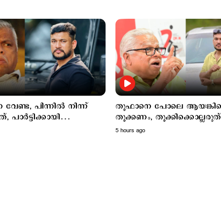
ണ വേണ്ട, പിന്നിൽ നിന്ന്
തൂഫാനെ പോലെ ആയങ്കി
്, പാർട്ടിക്കായി
തൂക്കണം, തൂക്കിക്കൊല്ലരുത്
്കപ്പെട്ടു';
എം.വി.ജയരാജന്‍
5 hours ago
ജയരാജനെതിരെ അര്‍ജുന്‍