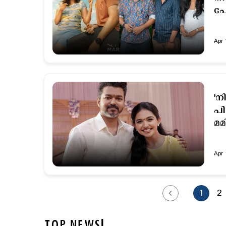
പോ
Apr 
'
പി
മ
Apr 
1
2
TOP NEWS!