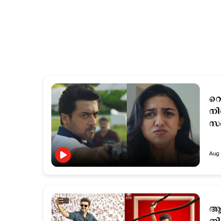
റൊ
നിറഞ
സൺ
Aug 
ആഹ