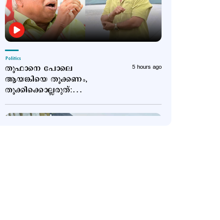
Politics
തൂഫാനെ പോലെ
5 hours ago
ആയങ്കിയെ തൂക്കണം,
തൂക്കിക്കൊല്ലരുത്:
എം.വി.ജയരാജന്‍
Latest