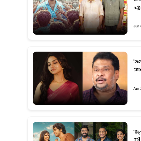
എച
Jun 
'മ
അവ
Apr 
'പ
നി