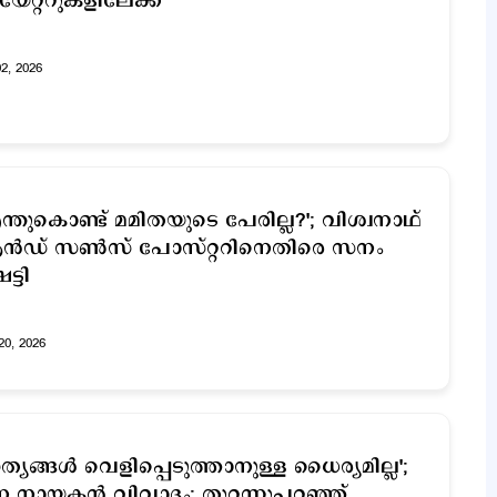
യേറ്ററുകളിലേക്ക്
02, 2026
ന്തുകൊണ്ട് മമിതയുടെ പേരില്ല?'; വിശ്വനാഥ്
്‍ഡ് സണ്‍സ് പോസ്റ്ററിനെതിരെ സനം
ട്ടി
20, 2026
ത്യങ്ങള്‍ വെളിപ്പെടുത്താനുള്ള ധൈര്യമില്ല';
 നായകന്‍ വിവാദം; തുറന്നുപറഞ്ഞ്