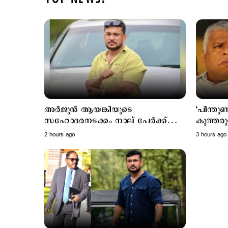
അര്‍ജുന്‍ ആയങ്കിയുടെ
'പിന്തു
സഹോദരനടക്കം നാല് പേര്‍ക്ക്
കുത്തരുത
ജാമ്യം അനുവദിച്ച് കോടതി
ജയിലിലടക
2 hours ago
3 hours ago
എം.വി.
ആയങ്കി