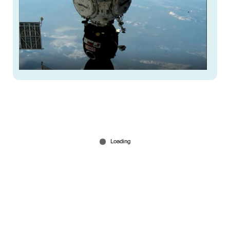
അഭി‘മാനം’ അനില്‍; സോയൂസ് എംഎസ് 29
ബഹിരാകാശനിലയവുമായി ബന്ധിപ്പിച്ചു
Jul 15, 2026