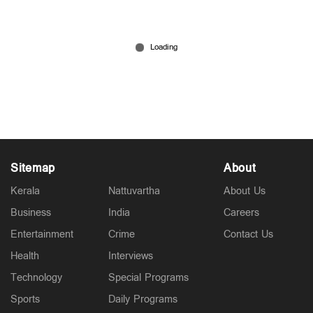
എട്ട് വര്‍ഷം മുന്‍പ് പ്രണയവിവാഹം; ഭർതൃവീട്ടിൽ
യുവതി ജീവനൊടുക്കി, ജാതി പറഞ്ഞ്
പീഡിപ്പിച്ചെന്ന് ബന്ധുക്കള്‍
Jul 14, 2026
Sitemap
About
Kerala
Nattuvartha
About Us
Business
India
Careers
Entertainment
Crime
Contact Us
Health
Interviews
Technology
Special Programs
Sports
Daily Programs