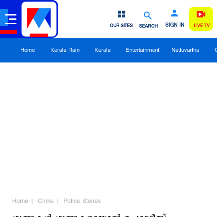
SIGN IN
OUR SITES
SEARCH
LIVE TV
Home
Kerala Rain
Kerala
Entertainment
Nattuvartha
Home
Crime
Police Stories