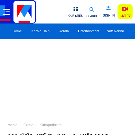
SIGN IN
OUR SITES
SEARCH
LIVE TV
Home
Kerala Rain
Kerala
Entertainment
Nattuvartha
Home
Crime
Kuttapathram