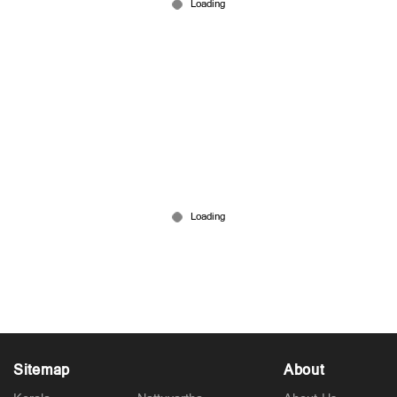
മൃതദേഹത്തിന് ചെവിയില്ല; നടന്നത് കൊടും
ക്രൂരത; സ്ത്രീക്ക് സംഭവിച്ചത്...!
Mar 26, 2026
Sitemap
About