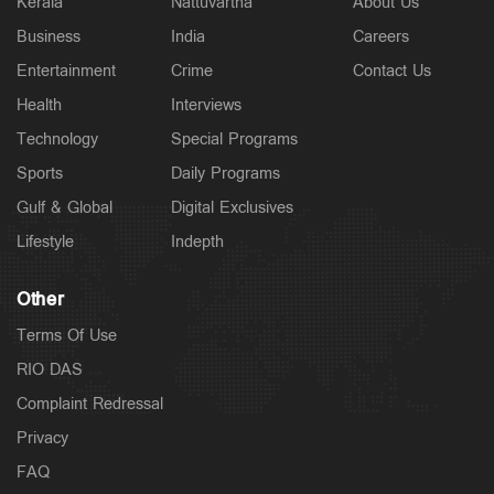
Kerala
Nattuvartha
About Us
Business
India
Careers
Entertainment
Crime
Contact Us
Health
Interviews
Technology
Special Programs
Sports
Daily Programs
Gulf & Global
Digital Exclusives
Lifestyle
Indepth
Other
Terms Of Use
RIO DAS
Complaint Redressal
Privacy
FAQ