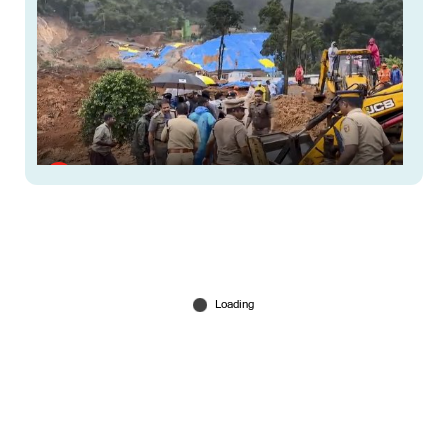
വയനാട് മണ്ണിടിച്ചിലില്‍ മൂന്ന് മരണം; 5 പേരെ
കാണാനില്ല; വൈത്തിരി താലൂക്കില്‍ നാളെ അവധി
Jul 07, 2026