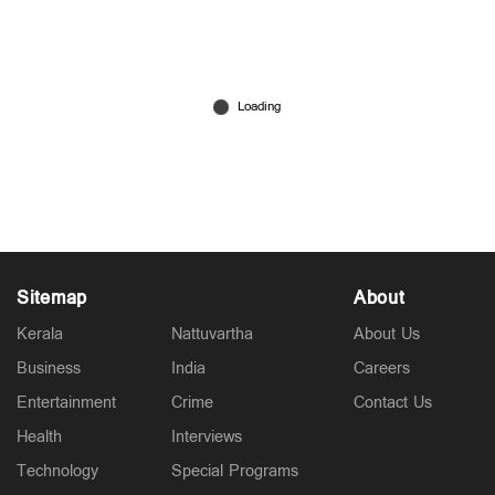
യഥാര്‍ഥ പേര് സുകുമാരക്കുറുപ്പല്ല; ‘ആദ്യം സ്വയം
കൊലപ്പെടുത്തി’; ക്രിമിനല്‍ ജീവിതം
തുടങ്ങിയതിങ്ങനെ
Jul 07, 2026
Sitemap
About
Kerala
Nattuvartha
About Us
Business
India
Careers
Entertainment
Crime
Contact Us
Health
Interviews
Technology
Special Programs