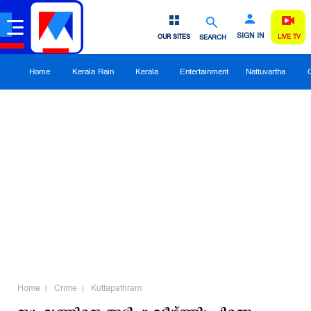
SIGN IN
OUR SITES
SEARCH
LIVE TV
Home
Kerala Rain
Kerala
Entertainment
Nattuvartha
Home
Crime
Kuttapathram