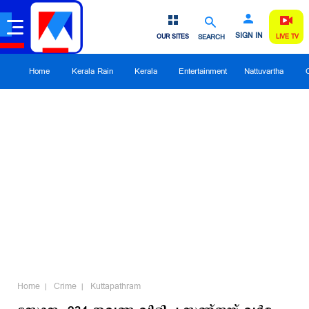
SIGN IN
OUR SITES
SEARCH
LIVE TV
Home
Kerala Rain
Kerala
Entertainment
Nattuvartha
Home
Crime
Kuttapathram