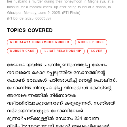
her husband s murder during their honeymoon in Meghalaya, at a
hospital for a medical check-up after being found at a dhaba, in
Ghazipur, Monday, June 9, 2025. (PTI Photo)
(PTI06_09_2025_000035B)
TOPICS COVERED
MEGHALAYA HONEYMOON MURDER
MOBILE PHONE
MURDER CASE
ILLICIT RELATIONSHIP
LOVER
മേഘാലയയില്‍ ഹണിമൂണിനെത്തിച്ച ശേഷം
നവവരനെ കൊലപ്പെടുത്തിയ സോനത്തിന്‍റെ
ഫോണ്‍ രേഖകള്‍ പരിശോധിച്ച് ഞെട്ടി പൊലീസ്.
ഫോണില്‍ നിന്നും ലഭിച്ച വിവരങ്ങള്‍ കേസിന്‍റെ
അന്വേഷണത്തില്‍ നിര്‍ണായക
വഴിത്തിരിവാകുമെന്നാണ് കരുതുന്നത്. സഞ്ജയ്
വര്‍മയെന്നയാളുടെ ഫോണിലേക്ക്
മൂന്നാഴ്ചയ്ക്കുള്ളില്‍ സോനം 234 തവണ
വിളിച്ചിരുന്നതായാണ് കോള്‍ രേഖകളിലുള്ളത്.