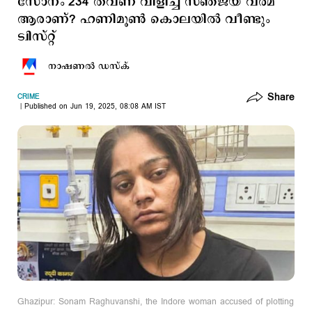
സോനം 234 തവണ വിളിച്ച സഞ്ജയ് വര്‍മ
ആരാണ്? ഹണിമൂണ്‍ കൊലയില്‍ വീണ്ടും
ട്വിസ്റ്റ്
നാഷണല്‍ ഡസ്ക്
Share
CRIME
Published on Jun 19, 2025, 08:08 AM IST
Ghazipur: Sonam Raghuvanshi, the Indore woman accused of plotting