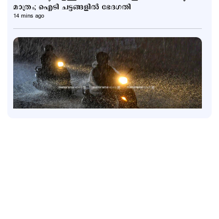
മാത്രം; ഐടി ചട്ടങ്ങളിൽ ഭേദഗതി
14 mins ago
Latest
6 ജില്ലകളിൽ നാളെ അവധി; കണ്ണൂരിൽ അര്‍ധ
രാത്രിക്ക് ശേഷം ശക്തമായ മഴയ്ക്ക് സാധ്യത
1 hour ago