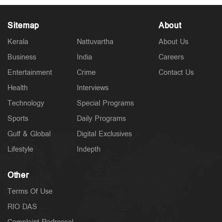
Sitemap
About
Kerala
Nattuvartha
About Us
Business
India
Careers
Latest
Entertainment
Crime
Contact Us
സാമൂഹികക്ഷേമ പെൻഷൻ ഇനി ബാങ്ക്
അക്കൗണ്ടിലേക്ക്; സഹകരണ ബാങ്കുകളെ ഒഴിവാക്കി
Health
Interviews
4 hours ago
Technology
Special Programs
Sports
Daily Programs
Gulf & Global
Digital Exclusives
Lifestyle
Indepth
Other
Terms Of Use
RIO DAS