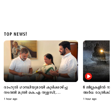
TOP NEWS!
Politics
പ്രധാനമന്ത്രിയുടെ വിദേശയാത്രകൾക്ക് 2021 മുതൽ
ചെലവായത് 557 കോടി രൂപ; കണക്കുകൾ
രാജ്യസഭയിൽ
4 hours ago
രാഹുൽ ഗാന്ധിയുമായി കൂടിക്കാഴ്ച്ച
6 ജില്ലകളിൽ 
നടത്തി മന്ത്രി കെ.എ തുളസി;
അര്‍ധ രാത്രിക
ഓണക്കോടിയും സമ്മാനിച്ചു..
മഴയ്ക്ക് സാധ്
1 hour ago
1 hour ago