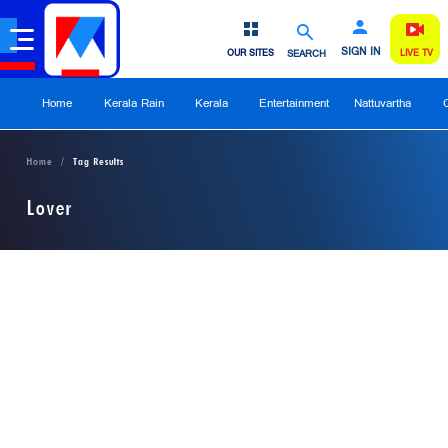
SIGN IN
OUR SITES
SEARCH
LIVE TV
Home
Kerala Rain
Kerala
Entertainment
Nattuvartha
Home
Tag Results
Lover