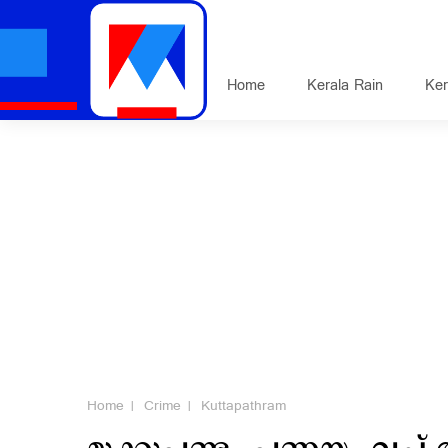
Home
Kerala Rain
Ker
Home
Crime
Kuttapathram