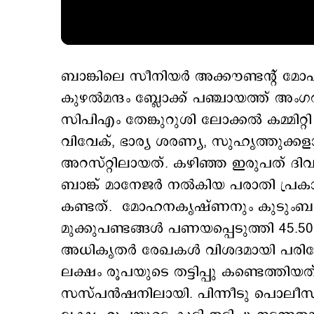
ബാങ്കിലെ സീനിയർ അക്കൗണ്ടന്‍റ
കുഴൽമന്ദം ബ്ലോക്ക് പഞ്ചായത്ത് അം
സിപിഎം തേങ്കുറുശി ലോക്കൽ കമ്മി
വിവേക്, ഭാര്യ ശരണ്യ, സുഹൃത്തുക്ക
അറസ്റ്റിലായത്. കഴിഞ്ഞ ഇരുപത് ദി
ബാങ്ക് മാനേജർ നൽകിയ പരാതി പ്രക
കണ്ടത്. മോഹനകൃഷ്ണനും കുടുംബാംഗ
മുക്കുപണ്ടങ്ങൾ പണയപ്പെടുത്തി 45.50
അധികൃതർ രേഖകൾ വിശദമായി പരിശോധ
ലക്ഷം രൂപയുടെ തട്ടിപ്പു കണ്ടെത്
സസ്പൻഷനിലായി. പിന്നീടു പൊലീസി