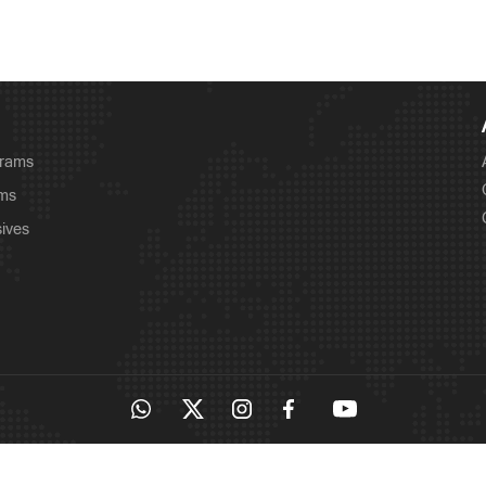
grams
ams
sives