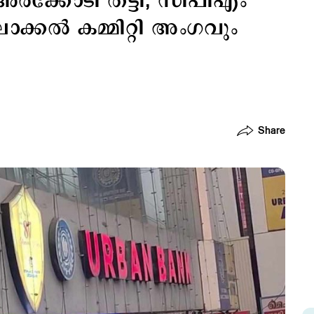
 അരക്കോടി തട്ടി; സിപിഎം
്കല്‍ കമ്മിറ്റി അംഗവും
Share