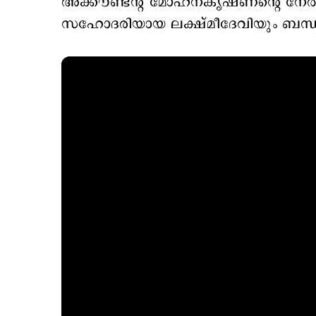
അക്കൗണ്ടന്‍റ് മോഹനകൃഷ്ണന്‍റെ നേതൃത
സഹോദരിയായ ലക്ഷ്മീദേവിയും ബന്ധു