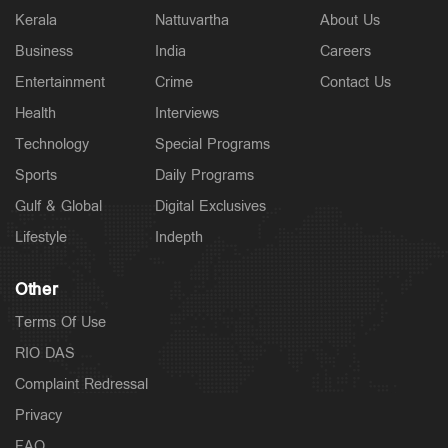
Kerala
Nattuvartha
About Us
Business
India
Careers
Entertainment
Crime
Contact Us
Health
Interviews
Technology
Special Programs
Sports
Daily Programs
Gulf & Global
Digital Exclusives
Lifestyle
Indepth
Other
Terms Of Use
RIO DAS
Complaint Redressal
Privacy
FAQ