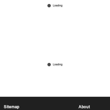
Jul 26, 2026
ജയിൽശിക്ഷയ്ക്കിടെ ഭാര്യ കാമുകനൊപ്പം
ഒളിച്ചോടി; ചോദിക്കാനെത്തിയ ഭർത്താവിന്
വെടിയേറ്റു
Jul 25, 2026
Sitemap
About