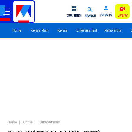
SIGN IN
OUR SITES
SEARCH
LIVE TV
Home
Kerala Rain
Kerala
Entertainment
Nattuvartha
Home
Crime
Kuttapathram