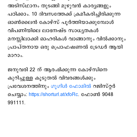
അടിസ്ഥാനം തുടങ്ങി മുഴുവൻ കാര്യങ്ങളും
പഠിക്കാം. 10 ദിവസത്തേക്ക് ക്രമീകരിച്ചിരിക്കുന്ന
ഓൺലൈൻ കോഴ്സ് പൂർത്തിയാക്കുമ്പോൾ
വിപണിയിലെ ലാഭനഷ്ട സാധ്യതകൾ
മനസ്സിലാക്കി ഓഹരികൾ വാങ്ങാനും വിൽക്കാനും
പ്രാപ്തനായ ഒരു പ്രൊഫഷണൽ ട്രേഡർ ആയി
മാറാം.
ജനുവരി 22 ന് ആരംഭിക്കുന്ന കോഴ്സിനെ
കുറിച്ചുള്ള കൂടുതൽ വിവരങ്ങൾക്കും
പ്രവേശനത്തിനും
ഗൂഗിൾ ഫോമിൽ
റജിസ്റ്റർ
ചെയ്യാം:
https://shorturl.at/xfoRc
. ഫോൺ 9048
991111.