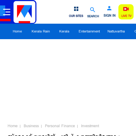
SIGN IN
OUR SITES
SEARCH
LIVE TV
Home
Kerala Rain
Kerala
Entertainment
Nattuvartha
Home
Business
Personal Finance
Investment