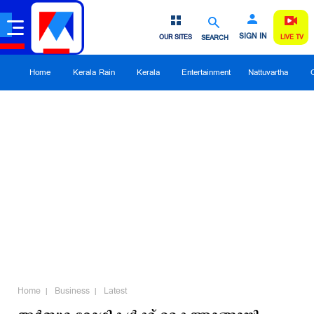
SIGN IN
OUR SITES
SEARCH
LIVE TV
Home
Kerala Rain
Kerala
Entertainment
Nattuvartha
Home
Business
Latest