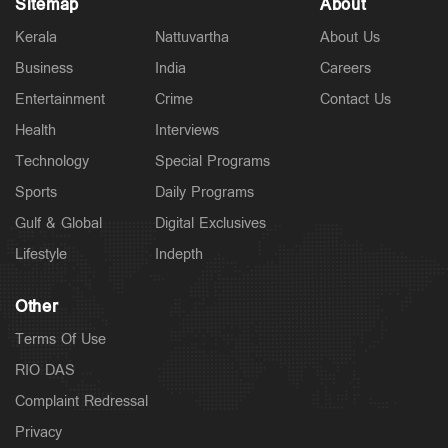
Sitemap
About
Kerala
Nattuvartha
About Us
Business
India
Careers
Entertainment
Crime
Contact Us
Health
Interviews
Technology
Special Programs
Sports
Daily Programs
Gulf & Global
Digital Exclusives
Lifestyle
Indepth
Other
Terms Of Use
RIO DAS
Complaint Redressal
Privacy