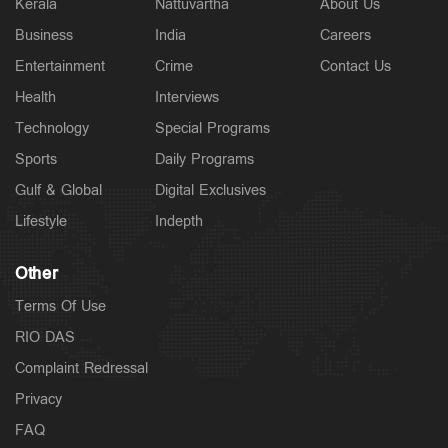
Kerala
Nattuvartha
About Us
Business
India
Careers
Entertainment
Crime
Contact Us
Health
Interviews
Technology
Special Programs
Sports
Daily Programs
Gulf & Global
Digital Exclusives
Lifestyle
Indepth
Other
Terms Of Use
RIO DAS
Complaint Redressal
Privacy
FAQ