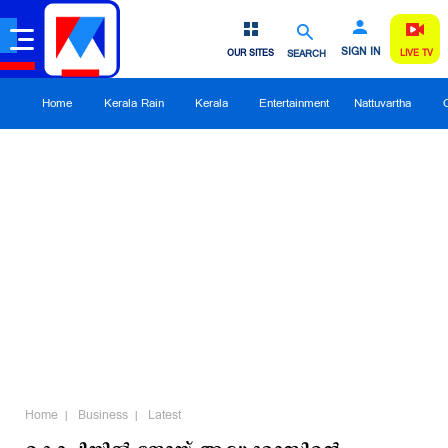
SIGN IN
OUR SITES
SEARCH
LIVE TV
Home
Kerala Rain
Kerala
Entertainment
Nattuvartha
Home
Business
Latest