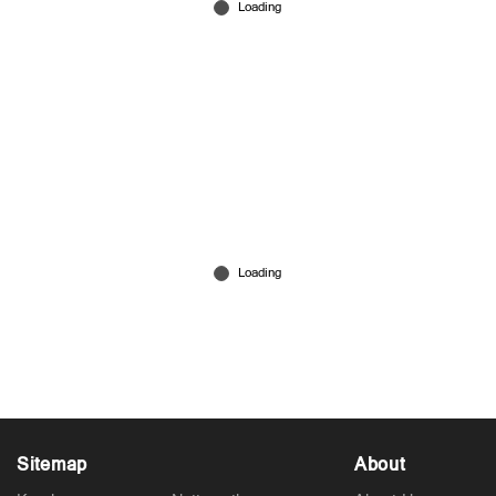
NEET 2026: പാലാ ബ്രില്ല്യന്റിന് തിളക്കമാർന്ന
വിജയം; ആദ്യ 500ൽ 11 പേർ
Jul 18, 2026
Sitemap
About