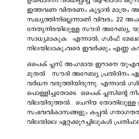
ഉൽപാദനം വർധിപ്പിച്ച് ആഘാതം കുറയ്ക്
ഇത്തവണ വിതരണം കൂട്ടാൻ മാത്രം
സഖ്യത്തിനില്ലെന്നാണ് വിവരം. 22 അംഗ
നേതൃനിരയിലുള്ള സൗദി അറേബ്യ, യു
സാധ്യമാകുക. എന്നാൽ, ഗൾഫ് മേ
നിലയിലാകുംവരെ ഇവർക്കും എണ്ണ കയറ
ഒപെക് പ്ലസ് അംഗമായ ഇറാനെ യുഎസ് ആക്
മുതല്‍ സൗദി അറേബ്യ പ്രതിദിനം ഏ
വർധന വരുത്തിയിരുന്നു. എന്നാല്‍
പൊള്ളിച്ചതോടെ ഒപെക് പ്ലസിന്റെ നീക
വിലയിരുത്തല്‍. ചെറിയ തോതിലുള്ള
സംഭവവികാസങ്ങളും കപ്പൽ ഗതാഗതത്ത
വിലയിലെ ഏറ്റക്കുറച്ചിലുകള്‍ പ്രതി