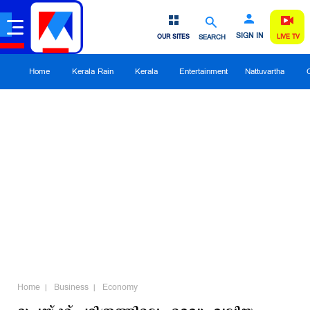
SIGN IN
OUR SITES
SEARCH
LIVE TV
Home
Kerala Rain
Kerala
Entertainment
Nattuvartha
Home
Business
Economy