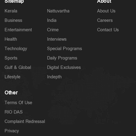
Sitemap
About
Kerala
Nattuvartha
About Us
Business
India
Careers
Entertainment
Crime
Contact Us
Health
Interviews
Technology
Special Programs
Sports
Daily Programs
Gulf & Global
Digital Exclusives
Lifestyle
Indepth
Other
Terms Of Use
RIO DAS
Complaint Redressal
Privacy