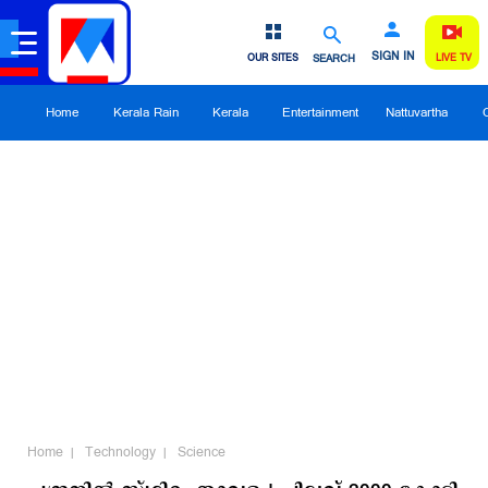
SIGN IN
OUR SITES
SEARCH
LIVE TV
Home
Kerala Rain
Kerala
Entertainment
Nattuvartha
Home
Technology
Science