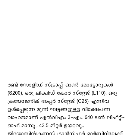
രണ്ട് സോളിഡ് സ്ട്രാപ്പ്-ഓൺ മോട്ടോറുകൾ
(S200), ഒരു ലിക്വിഡ് കോർ സ്റ്റേജ് (L110), ഒരു
ക്രയോജനിക് അപ്പർ സ്റ്റേജ് (C25) എന്നിവ
ഉൾപ്പെടുന്ന മൂന്ന് ഘട്ടങ്ങളുള്ള വിക്ഷേപണ
വാഹനമാണ് എൽവിഎം 3-എം. 640 ടൺ ലിഫ്റ്റ്-
ഓഫ് മാസും 43.5 മീറ്റർ ഉയരവും
ജിയോസിൻക്രണസ് ട്രാൻസ്ഫർ ഓർബിറ്റിലേക്ക്