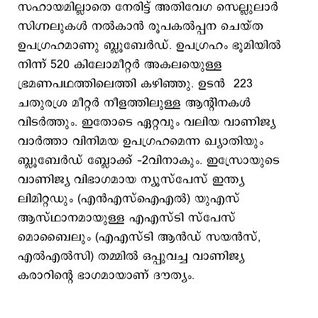
സഹായമില്ലാതെ നേരിട്ട് അതിവേഗ സെല്ലുലാർ
സിഗ്നലുകൾ നൽകാൻ രൂപകൽപ്പന ചെയ്ത
ഉപഗ്രഹമാണു ബ്ലൂബേർഡ്. ഉപഗ്രഹം ഭൂമിയില്‍
നിന്ന് 520 കിലോമീറ്റര്‍ അകലയെുള്ള
ഭ്രമണപഥത്തിലെത്തി കഴിഞ്ഞു. ഉടന്‍ 223
ചതുരശ്ര മീറ്റര്‍ നീളത്തിലുള്ള ആന്റിനകള്‍
വിടര്‍ത്തും. ഇതോടെ ഏറ്റവും വലിയ വാണിജ്യ
വാര്‍ത്താ വിനിമയ ഉപഗ്രഹമെന്ന ഖ്യാതിയും
ബ്ലൂബേര്‍ഡ് ബ്ലോക്ക് –2വിനാകും. ഇസ്രോയുടെ
വാണിജ്യ വിഭാഗമായ ന്യൂസ്‌പേസ് ഇന്ത്യ
ലിമിറ്റഡും (എൻ‌എസ്‌ഐ‌എൽ) യുഎസ്
ആസ്ഥാനമായുള്ള എ‌എസ്‌ടി സ്‌പേസ്
മൊബൈലും (എ‌എസ്‌ടി ആൻഡ് സയൻസ്,
എൽ‌എൽ‌സി) തമ്മിൽ ഒപ്പുവച്ച വാണിജ്യ
കരാറിന്റെ ഭാഗമായാണ് ദൗത്യം.