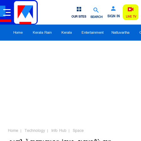
SIGN IN
OUR SITES
SEARCH
LIVE TV
Home
Kerala Rain
Kerala
Entertainment
Nattuvartha
Home
Technology
Info Hub
Space