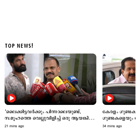
TOP NEWS!
Latest
‘കടലില്‍ കാണാതായവരെ കിട്ടിയോ? ജീവിതം
നഷ്ടപ്പെട്ടയാളാണ്’; അര്‍ജുന്‍ ആയങ്കിയുടെ
പ്രതികരണം
3 hours ago
‘ലൈക്കിട്ടവര്‍ക്കും പിന്നാലെയുണ്ട്,
കേരളം ഗുണ്ടക
സമൂഹത്തെ വെല്ലുവിളിച്ച് ഒരു ആയങ്കിയും
ഗുണ്ടകളെയും പ
ഇനിയുണ്ടാവരുത്’
നിലക്ക്നിര്‍ത്ത
21 mins ago
34 mins ago