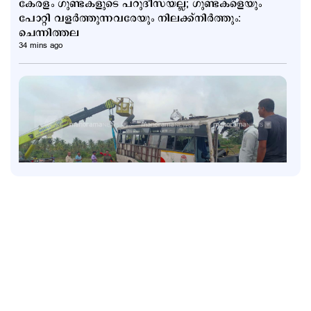
കേരളം ഗുണ്ടകളുടെ പറുദീസയല്ല; ഗുണ്ടകളെയും
പോറ്റി വളര്‍ത്തുന്നവരേയും നിലക്ക്നിര്‍ത്തും:
ചെന്നിത്തല
34 mins ago
Latest
ബെംഗളൂരു അപകടം: ഡ്യൂട്ടി ക്രമീകരണത്തില്‍
വീഴ്ചയില്ല; ആരോപണം തള്ളി കെഎസ്ആർടിസി
2 hours ago