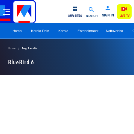
SIGN IN
OUR SITES
SEARCH
LIVE TV
Home
Kerala Rain
Kerala
Entertainment
Nattuvartha
Home
Tag Results
BlueBird 6