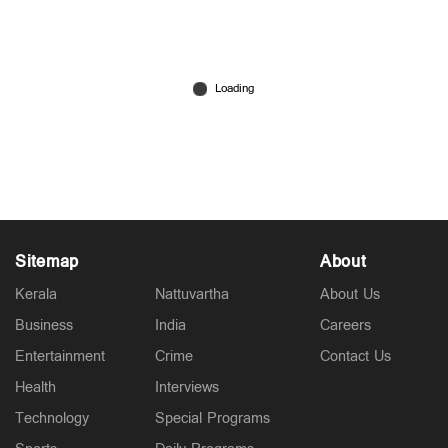
നാളെ ആകാശത്ത് പൂത്തിരി കത്തും! ജെമിനിഡ്സ്
ഉല്‍ക്കാവര്‍ഷത്തിന് ഒരുങ്ങാം
Dec 12, 2025
Sitemap
About
Kerala
Nattuvartha
About Us
Business
India
Careers
Entertainment
Crime
Contact Us
Health
Interviews
Technology
Special Programs