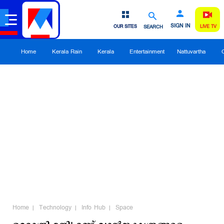
SIGN IN
OUR SITES
SEARCH
LIVE TV
Home
Kerala Rain
Kerala
Entertainment
Nattuvartha
Home
Technology
Info Hub
Space