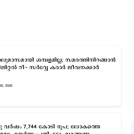
ലുമാസമായി ശമ്പളമില്ല; സമരത്തിനിറങ്ങാൻ
ജിറ്റൽ റീ- സർവ്വേ കരാർ ജീവനക്കാർ
30, 2026
ു വർഷം 7,744 കോടി രൂപ; ലോകത്തെ