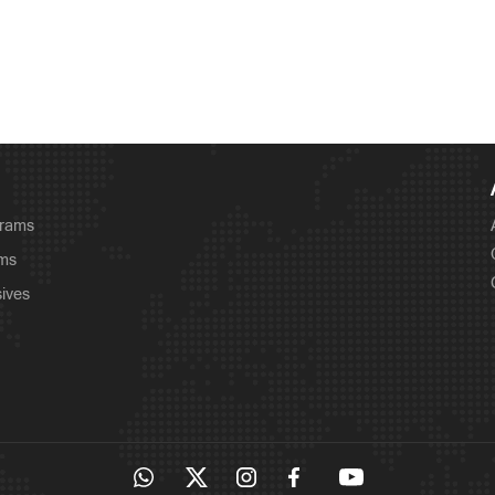
grams
ams
sives