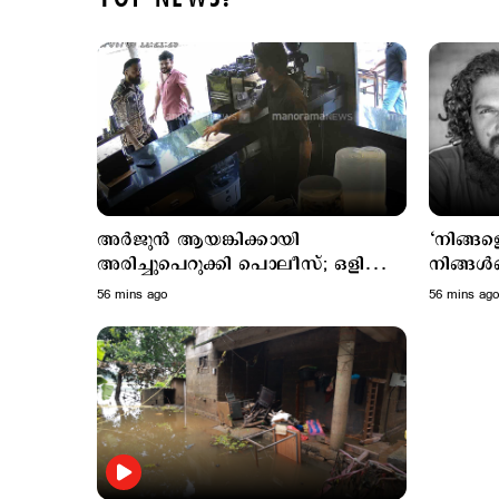
അര്‍ജുന്‍ ആയങ്കിക്കായി
‘നിങ്ങള
അരിച്ചുപെറുക്കി പൊലീസ്; ഒളിവില്‍
നിങ്ങൾക
പോകാന്‍ സഹായിച്ച നാലുപേര്‍
പിന്തുണ
56 mins ago
56 mins ago
കസ്റ്റഡിയില്‍
കുമാർ 