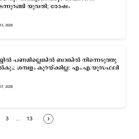
ടന്നുറങ്ങി യുവതി; രോഷം
13, 2026
്യിൽ പണമില്ലെങ്കിൽ ബാങ്കിൽ നിന്നെടുത്തു
്‍കും; ശമ്പളം കുറയ്ക്കില്ല: എം.എ.യൂസഫലി
07, 2026
3
...
13