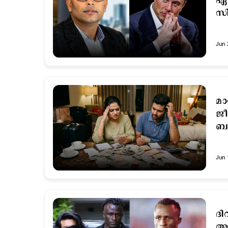
ഏറ
സി
Jun 
മാ
ജീ
ബു
Jun 
ദി
ആര