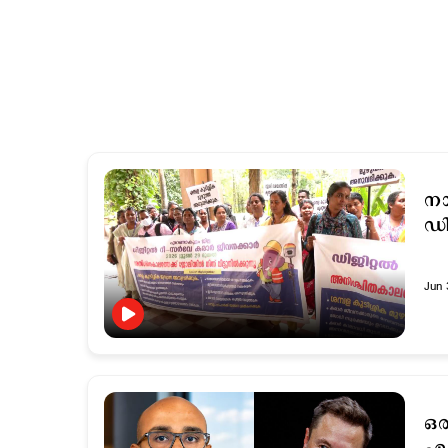
നാ
ഡി
Jun 
ഒര