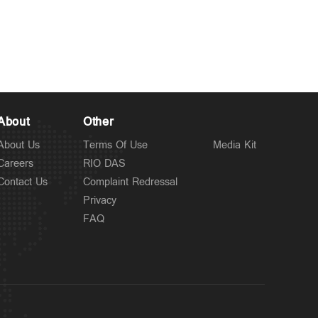
Latest
ഡ്രൈവറെ രണ്ടുദിവസം
4 hours ago
തുടര്‍ച്ചയായി രാത്രി
ഡ്യൂട്ടിയ്ക്ക് നിയോഗിച്ചു;
ഗുരുതര ചട്ടലംഘനം
About
Other
About Us
Terms Of Use
Media Kit
Careers
RIO DAS
Contact Us
Complaint Redressal
Privacy
FAQ
Latest
കോഴിക്കോട് – ബെംഗളൂരു
5 hours ago
KSRTC സൂപ്പര്‍ ഡീലക്സ്