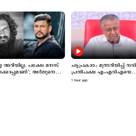
െ അറിയില്ല, പക്ഷേ മനസ്
ചട്ടപ്രകാരം മുന്നറിയിപ്പ് നല്
്കൊപ്പമാണ്’; അര്‍ജുനെ
പ്രതിപക്ഷ എംഎല്‍എയെ
ച്ച് പോസ്റ്റുമായി സനൽ
മാറ്റിനിര്‍ത്തി; സര്‍ക്കാരിന
1 hour ago
ശശിധരന്‍
പിണറായി