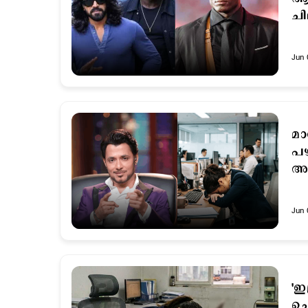
ചി
Jun 
മാ
പഴ
അന
Jun 
'ഇ
ചെ