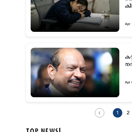
കി
Apr 
കയ
നല
Apr 
1
2
TOP NEWS!