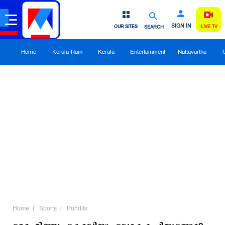
SIGN IN
OUR SITES
SEARCH
LIVE TV
Home
Kerala Rain
Kerala
Entertainment
Nattuvartha
Home
Sports
Pundits