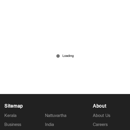
'ഗംഭീര്‍ എന്നെ രാജ്യദ്രോഹിയെന്ന് വിളിച്ചു,
പിന്നാലെ അസഭ്യവര്‍ഷം'; തുറന്നടിച്ച് ശ്രീശാന്ത്
Jun 20, 2026
Sitemap
About
Kerala
Nattuvartha
About Us
Business
India
Careers