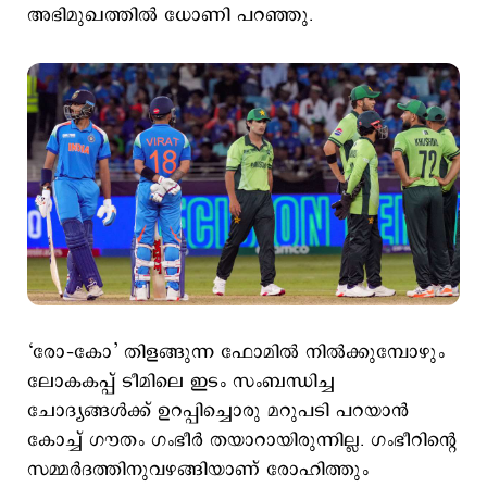
അഭിമുഖത്തില്‍ ധോണി പറഞ്ഞു.
‘രോ–കോ’ തിളങ്ങുന്ന ഫോമില്‍ നില്‍ക്കുമ്പോഴും
ലോകകപ്പ് ടീമിലെ ഇടം സംബന്ധിച്ച
ചോദ്യങ്ങള്‍ക്ക് ഉറപ്പിച്ചൊരു മറുപടി പറയാന്‍
കോച്ച് ഗൗതം ഗംഭീര്‍ തയാറായിരുന്നില്ല. ഗംഭീറിന്‍റെ
സമ്മര്‍ദത്തിനുവഴങ്ങിയാണ് രോഹിത്തും