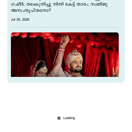
ഗംഭീര്‍; തലകുനിച്ചു നിന്ന് കേട്ട് താരം; സഞ്ജു
അസംതൃപ്തനോ?
Jul 05, 2026
കോലിയെയും ധോണിയെയും രോഹിതിനെയും
കല്യാണം വിളിക്കാതെ ആകാശ് ദീപ്; കാരണം
ഇതാ
Jun 25, 2026