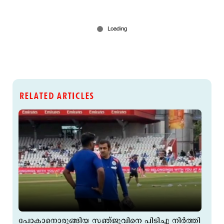
RELATED ARTICLES
പോകാനൊരുങ്ങിയ സഞ്ജുവിനെ പിടിച്ചു നിര്‍ത്തി