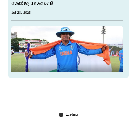
സഞ്ജു സാംസൺ
Jul 28, 2026
'വൈഭവ് തിരഞ്ഞെടുത്തത് രണ്ടാമത്തെ ഓപ്ഷൻ;
അവൻ കുതിച്ചുയരും’; വാനോളം പുകഴ്ത്തി
ലക്ഷ്മൺ
Jul 28, 2026