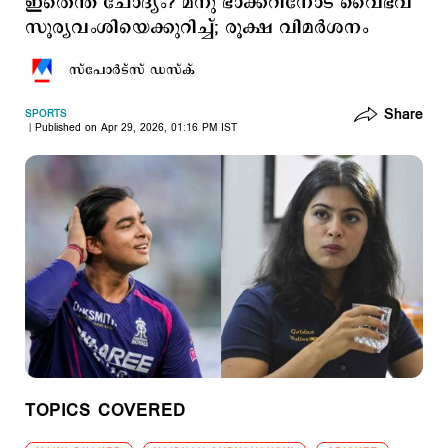
ഇതെന്ത് ചോദ്യം? മനു ഭാക്കറിനോട് വൈഭവ്
സൂര്യവംശിയെക്കുറിച്ച്; രൂക്ഷ വിമര്‍ശനം
സ്പോര്‍ട്സ് ഡസ്ക്
Share
SPORTS
Published on Apr 29, 2026, 01:16 PM IST
TOPICS COVERED