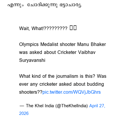
എന്നും ചോദിക്കുന്നു ഭട്ടാചാര്യ.
Wait, What!????????? 🤦‍♂️
Olympics Medalist shooter Manu Bhaker
was asked about Cricketer Vaibhav
Suryavanshi
What kind of the journalism is this? Was
ever any cricketer asked about budding
shooters??
pic.twitter.com/WQVjJbGhrs
— The Khel India (@TheKhelIndia)
April 27,
2026