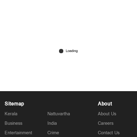
ഫോം സഞ്ജുവിന് മാത്രം ബാധകം! അഭിഷേകിന്‍റെ
കളി കാണാതെ ഗംഭീറും അഗാര്‍ക്കറും; വൈഭവിന്‍റെ
ഫോം സഞ്ജുവിന് തിരിച്ചടി
Jul 27, 2026
Sitemap
About
Kerala
Nattuvartha
About Us
Business
India
Careers
Entertainment
Crime
Contact Us