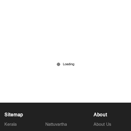
ജങ്ക് ഫുഡും മൊബൈലും അമിത ലാളനയുമില്ല;
റൊണാൾഡോ മക്കളെ വളർത്തുന്നതിങ്ങനെ
Jul 11, 2026
Sitemap
About
Kerala
Nattuvartha
About Us