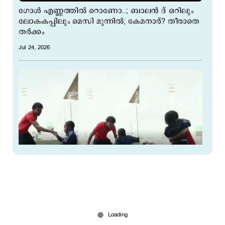
ഗോള്‍ എണ്ണത്തില്‍ റൊണോ..; ബാലൻ ദ് ഒറിലും
ലോകകപ്പിലും മെസി മുന്നില്‍; കേമനാര്? തീരാതെ
തര്‍ക്കം
Jul 24, 2026
റോണോയുടെ ‘സൂയി’ ആഷോഷിച്ച് ലമീന്‍
യമാലും കുഞ്ഞു സഹോദരനും; വൈറലായി
വിഡിയോ
Jul 17, 2026