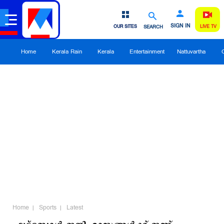
SIGN IN
OUR SITES
SEARCH
LIVE TV
Home
Kerala Rain
Kerala
Entertainment
Nattuvartha
Home
Sports
Latest