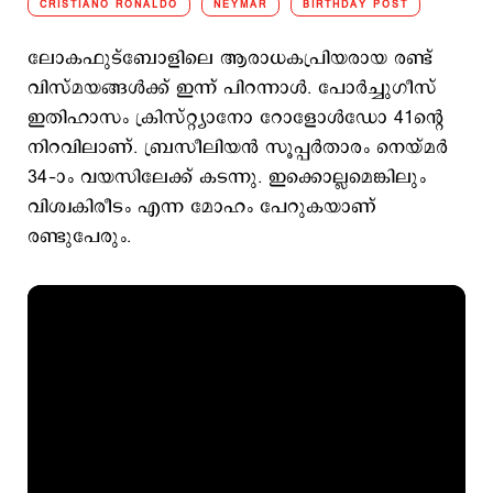
CRISTIANO RONALDO
NEYMAR
BIRTHDAY POST
ലോകഫുട്ബോളിലെ ആരാധകപ്രിയരായ രണ്ട്
വിസ്മയങ്ങള്‍ക്ക് ഇന്ന് പിറന്നാള്‍. പോര്‍ച്ചുഗീസ്
ഇതിഹാസം ക്രിസ്റ്റ്യാനോ റോളോള്‍ഡോ 41ന്‍റെ
നിറവിലാണ്. ബ്രസീലിയന്‍ സൂപ്പര്‍താരം നെയ്മര്‍‌
34–ാം വയസിലേക്ക് കടന്നു. ഇക്കൊല്ലമെങ്കിലും
വിശ്വകിരീടം എന്ന മോഹം പേറുകയാണ്
രണ്ടുപേരും.