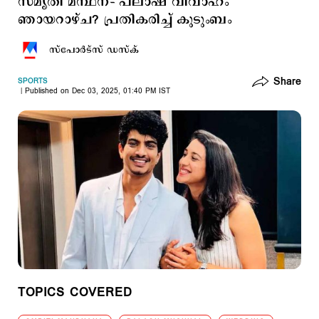
സ്മൃതി മന്ഥന– പലാഷ് വിവാഹം
ഞായറാഴ്ച? പ്രതികരിച്ച് കുടുംബം
സ്പോര്‍ട്സ് ഡസ്ക്
Share
SPORTS
Published on Dec 03, 2025, 01:40 PM IST
TOPICS COVERED