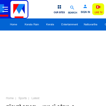
SIGN IN
OUR SITES
SEARCH
LIVE TV
Home
Kerala Rain
Kerala
Entertainment
Nattuvartha
Home
Sports
Latest