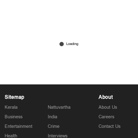
ഒരു തരി പൊന്നില്ലാതെ ഹര്‍ഷ പാത്തു; കൈപിടിച്ച്
നസിം; ഇതാകട്ടെ അടുത്ത ട്രെന്‍ഡെന്ന്
നെറ്റിസണ്‍സ്
Jul 03, 2026
Sitemap
About
Kerala
Nattuvartha
About Us
Business
India
Careers
Entertainment
Crime
Contact Us
Health
Interviews