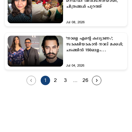
റെഡ്ഡി വിവാഹിതയായി,
ചിത്രങ്ങള്‍ പുറത്ത്
Jul 08, 2026
'നാളെ എന്‍റെ കല്യാണം';
സാക്ഷിയാകാന്‍ നാല് മക്കള്‍;
ചടങ്ങില്‍ 150ഓളം
അതിഥികള്‍ മാത്രം
Jul 04, 2026
1
2
3
...
26