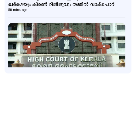
ഖര്‍ഗെയും കിരണ്‍ റിജിജുവും തമ്മില്‍ വാക്പോര്
59 mins ago
Latest
മുത്തങ്ങ വിധിയില്‍ പിഴവുണ്ടെന്ന് ഹൈക്കോടതി;
വിചാരണ കോടതിക്ക് വിമര്‍ശനം
1 hour ago