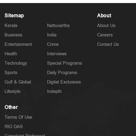
Sitemap
About
Kerala
Nattuvartha
About Us
Business
India
Careers
Latest
ഇ.ഡി. ഉദ്യോഗസ്ഥരെ ആക്രമിച്ച കേസ്;
Entertainment
Crime
Contact Us
ഐ.പി.ബിനുവിന് ജാമ്യം
2 hours ago
Health
Interviews
Technology
Special Programs
Sports
Daily Programs
Gulf & Global
Digital Exclusives
Lifestyle
Indepth
Other
Terms Of Use
RIO DAS