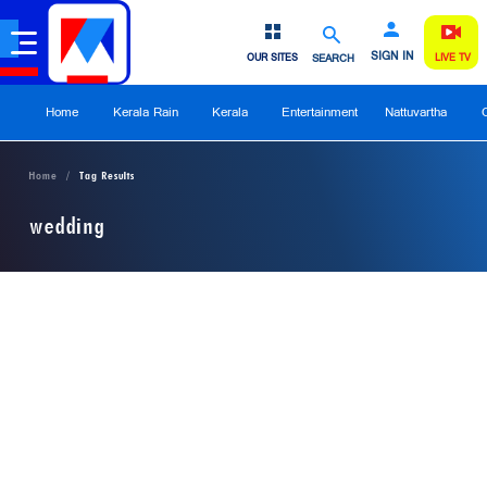
SIGN IN
OUR SITES
SEARCH
LIVE TV
Home
Kerala Rain
Kerala
Entertainment
Nattuvartha
Home
Tag Results
wedding