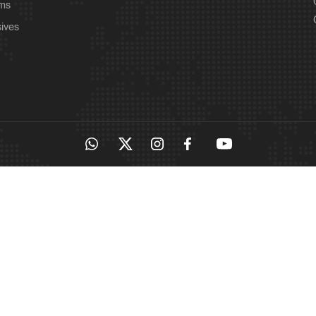
ams
sives