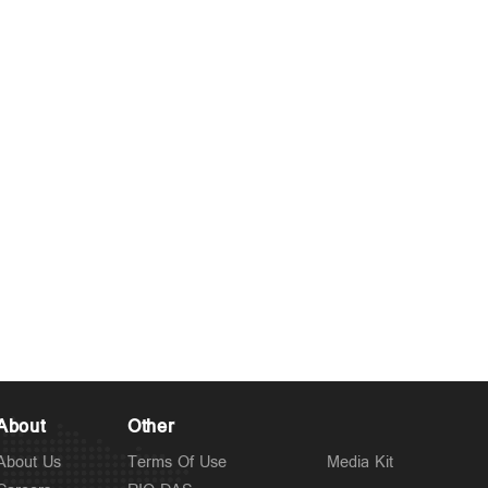
About
Other
About Us
Terms Of Use
Media Kit