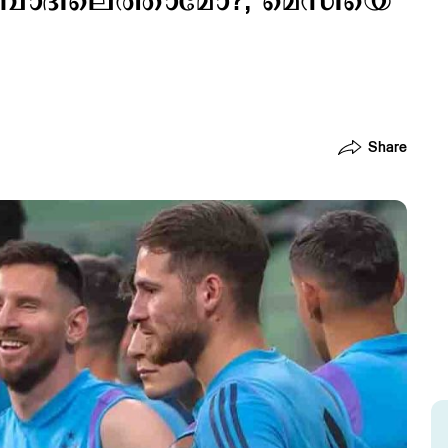
ബാദിലെത്താമോ?; മെസിയെ
Share