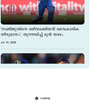
'സഞ്ജുവിനെ ഒഴിവാക്കിയത് വൈകാരിക
തീരുമാനം'; തുറന്നടിച്ച് മുന്‍ താരം
Jul 10, 2026
'ഈ പോക്ക് ശരിയല്ല, കുറച്ചൊക്കെ
നിയന്ത്രണം വേണം'; വൈഭവിനും