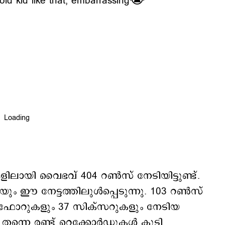
old kid like that, embarrassing😭
ിലായി വൈഭവ് 404 റണ്‍സ് നേടിയിട്ടുണ്ട്.
ം ഈ നേട്ടത്തിലുള്‍പ്പെടുന്നു. 103 റണ്‍സ്
 ഫോറുകളും 37 സിക്‌സറുകളും നേടിയ
നെ രണ്ട് റെക്കോര്‍ഡുകള്‍ കൂടി