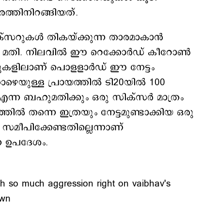
രത്തിനിറങ്ങിയത്.
ക്‌സറുകൾ തികയ്ക്കുന്ന താരമാകാൻ
ടി മതി. നിലവിൽ ഈ റെക്കോർഡ് കീറോൺ
തുകളിലാണ് പൊളളാര്‍ഡ് ഈ നേട്ടം
താഴെയുള്ള പ്രായത്തിൽ ടി20യിൽ 100
ന്ന ബഹുമതിക്കും ഒരു സിക്സര്‍ മാത്രം
്‍ തന്നെ ഇത്രയും നേട്ടമുണ്ടാക്കിയ ഒരു
മീപിക്കേണ്ടതില്ലെന്നാണ്
ന ഉപദേശം.
th so much aggression right on vaibhav's
own