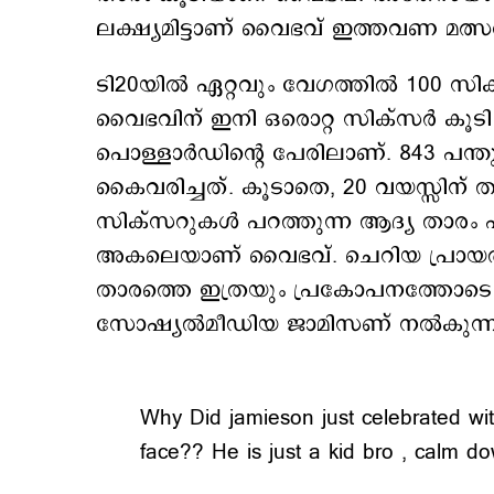
ലക്ഷ്യമിട്ടാണ് വൈഭവ് ഇത്തവണ മത്സ
ടി20യിൽ ഏറ്റവും വേഗത്തിൽ 100 സി
വൈഭവിന് ഇനി ഒരൊറ്റ സിക്‌സർ കൂ
പൊള്ളാർഡിന്റെ പേരിലാണ്. 843 പന്
കൈവരിച്ചത്. കൂടാതെ, 20 വയസ്സിന് 
സിക്‌സറുകൾ പറത്തുന്ന ആദ്യ താരം എ
അകലെയാണ് വൈഭവ്. ചെറിയ പ്രായത്തില
താരത്തെ ഇത്രയും പ്രകോപനത്തോടെ സ
സോഷ്യല്‍മീഡിയ ജാമിസണ് നല്‍കുന്
Why Did jamieson just celebrated wi
face?? He is just a kid bro , calm d