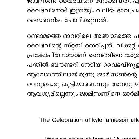
ജാമിസണ്‍ വൈഭവിനെ നോക്കിയത്. എന്
വൈഭവിനോട് ഇത്രയും വലിയ ഭാവപ്രക
സൈബറിടം ചോദിക്കുന്നത്.
രണ്ടാമത്തെ ഓവറിലെ അഞ്ചാമത്തെ പന്ത
വൈഭവിന്റെ സ്റ്റമ്പ് തെറിച്ചത്. വിക്കറ
പ്രകോപിതനായാണ് വൈഭവിനെ യാത്രയാ
പന്തില്‍ ബൗണ്ടറി നേടിയ വൈഭവിനുള്
ആവേശത്തിലായിരുന്നു ജാമിസണ്‍ന്റെ 
വെറുമൊരു കുട്ടിയാണെന്നും അവനു 
ആവശ്യമില്ലെന്നും ജാമിസണിനെ ഓര്‍മ
The Celebration of kyle jamieson aft