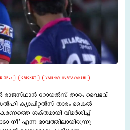
E (IPL)
CRICKET
VAIBHAV SURYAVANSHI
ില്‍ രാജസ്ഥാൻ റോയൽസ് താരം വൈഭവ്
 ഡൽഹി ക്യാപിറ്റൽസ് താരം കൈൽ
ണത്തെ ശക്തമായി വിമര്‍ശിച്ച്
്ലോടാ നീ’ എന്ന ഭാവത്തിലായിരുന്നു