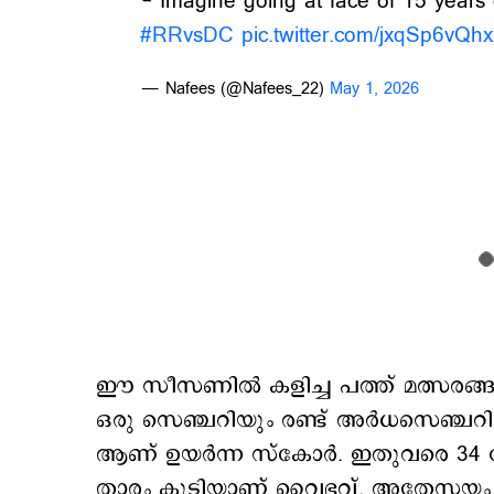
- Imagine going at face of 15 years 
#RRvsDC
pic.twitter.com/jxqSp6vQhx
— Nafees (@Nafees_22)
May 1, 2026
ഈ സീസണില്‍ കളിച്ച പത്ത് മത്സരങ്ങള
ഒരു സെഞ്ചറിയും രണ്ട് അര്‍ധസെഞ്ചറിയു
ആണ് ഉയര്‍ന്ന സ്കോര്‍. ഇതുവരെ 34
താരം കൂടിയാണ് വൈഭവ്. അതേസയം തന്