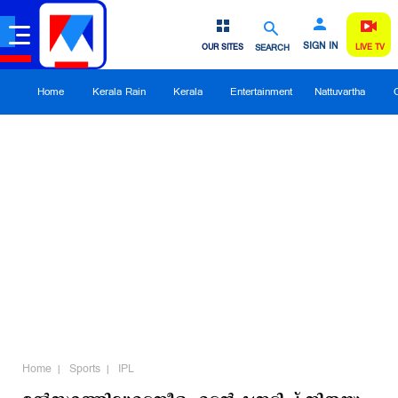
SIGN IN
OUR SITES
SEARCH
LIVE TV
Home
Kerala Rain
Kerala
Entertainment
Nattuvartha
Home
Sports
IPL