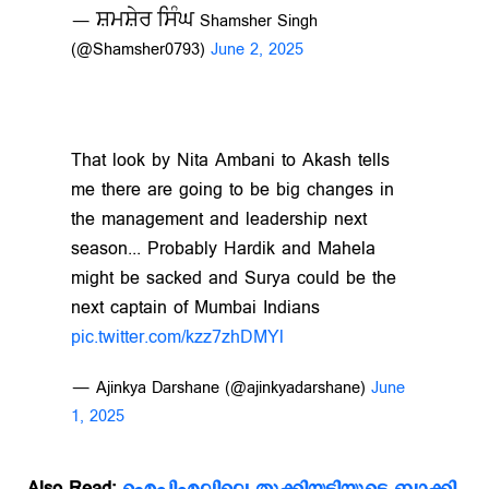
— ਸ਼ਮਸ਼ੇਰ ਸਿੰਘ Shamsher Singh
(@Shamsher0793)
June 2, 2025
That look by Nita Ambani to Akash tells
me there are going to be big changes in
the management and leadership next
season... Probably Hardik and Mahela
might be sacked and Surya could be the
next captain of Mumbai Indians
pic.twitter.com/kzz7zhDMYl
— Ajinkya Darshane (@ajinkyadarshane)
June
1, 2025