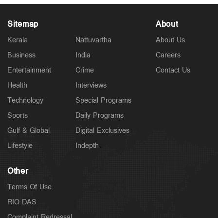
Sitemap
About
Kerala
Nattuvartha
About Us
Business
India
Careers
Entertainment
Crime
Contact Us
Health
Interviews
Technology
Special Programs
Sports
Daily Programs
Gulf & Global
Digital Exclusives
Lifestyle
Indepth
Other
Terms Of Use
RIO DAS
Complaint Redressal