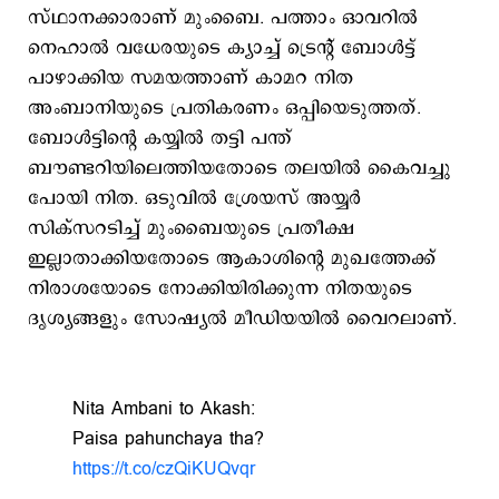
സ്ഥാനക്കാരാണ് മുംബൈ. പത്താം ഓവറില്‍
നെഹാൽ വധേരയുടെ ക്യാച്ച് ട്രെന്‍റ് ബോള്‍ട്ട്
പാഴാക്കിയ സമയത്താണ് കാമറ നിത
അംബാനിയുടെ പ്രതികരണം ഒപ്പിയെടുത്തത്.
ബോള്‍ട്ടിന്‍റെ കയ്യില്‍ തട്ടി പന്ത്
ബൗണ്ടറിയിലെത്തിയതോടെ തലയില്‍ കൈവച്ചു
പോയി നിത. ഒടുവില്‍ ശ്രേയസ് അയ്യര്‍
സിക്സറടിച്ച് മുംബൈയുടെ പ്രതീക്ഷ
ഇല്ലാതാക്കിയതോടെ ആകാശിന്‍റെ മുഖത്തേക്ക്
നിരാശയോടെ നോക്കിയിരിക്കുന്ന നിതയുടെ
ദൃശ്യങ്ങളും സോഷ്യല്‍ മീഡിയയില്‍ വൈറലാണ്.
Nita Ambani to Akash:
Paisa pahunchaya tha?
https://t.co/czQiKUQvqr