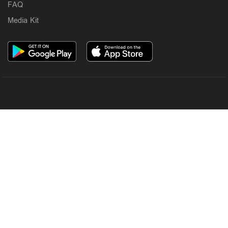
FAQ
Media Kit
OUR SITES
MANORAMA
ONMANORAMA
THE WEEK
ONLINE