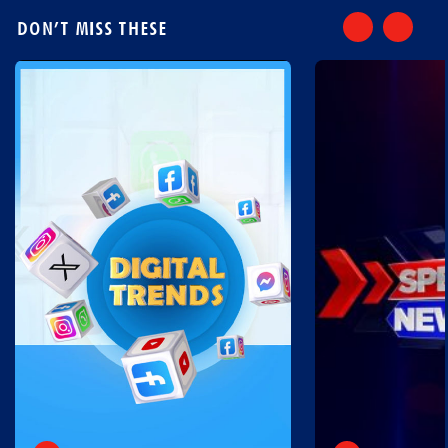
DON’T MISS THESE
'ഷാറൂഖ് ഖാന്‍റെ നാവരിയുന്നവർക്ക് ഒരു ലക്ഷം
രൂപ'; നടനെതിരെ ആക്രമണം ശക്തമാക്കി
സംഘപരിവാർ സംഘടനകൾ
Jan 03, 2026