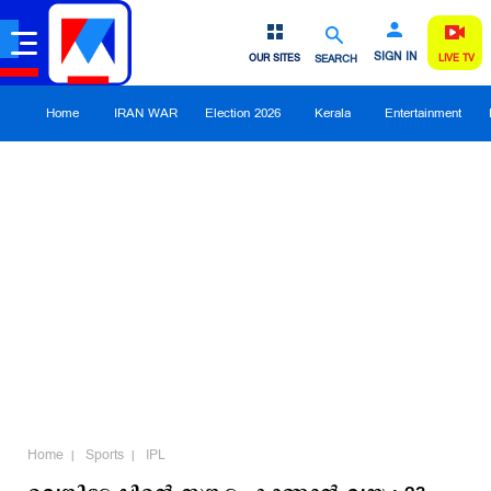
SIGN IN
OUR SITES
SEARCH
LIVE TV
Home
IRAN WAR
Election 2026
Kerala
Entertainment
Home
Sports
IPL