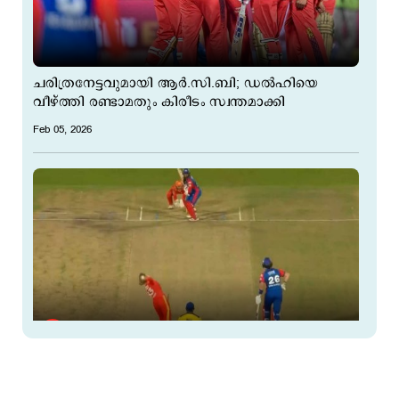
ചരിത്രനേട്ടവുമായി ആർ.സി.ബി; ഡൽഹിയെ
വീഴ്ത്തി രണ്ടാമതും കിരീടം സ്വന്തമാക്കി
Feb 05, 2026
വനിതാ പ്രീമിയര്‍ ലീഗില്‍ ഇന്ന് കലാശപ്പോര്:
ഡൽഹിയും ബെംഗളൂരുവും നേർക്കുനേർ