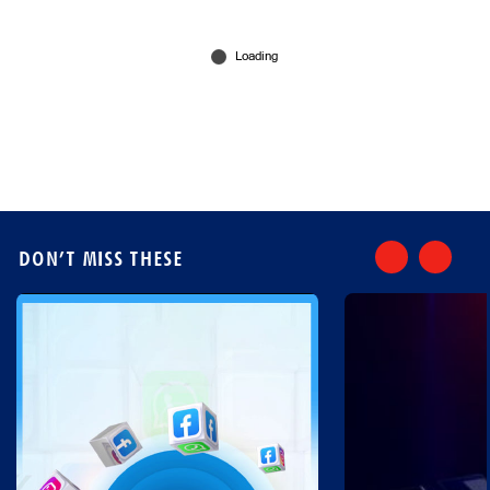
Feb 05, 2026
DON’T MISS THESE
BCCI വിലക്ക്; മുസ്താഫിസുറിന് പകരം
ആളെത്തേടി കൊല്‍ക്കത്ത
Jan 04, 2026