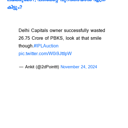
കിട്ടും?
Delhi Capitals owner successfully wasted
26.75 Crore of PBKS, look at that smile
though.
#IPLAuction
pic.twitter.com/W0i9JttIpW
— Ankit (@2dPointtt)
November 24, 2024