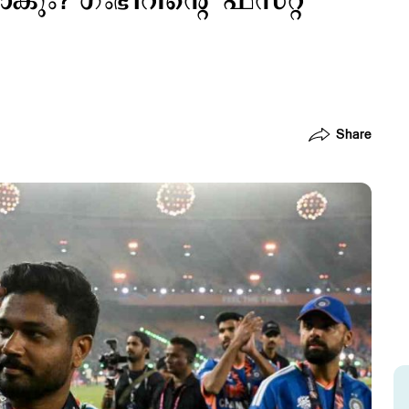
ാകും? ഗംഭീറിന്‍റെ 'ഫസ്റ്റ്
Share