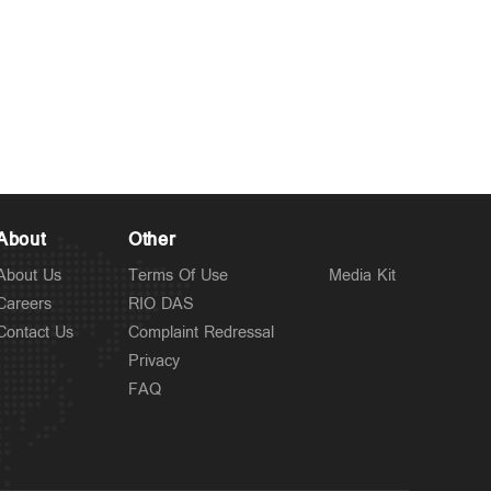
About
Other
About Us
Terms Of Use
Media Kit
Careers
RIO DAS
Contact Us
Complaint Redressal
Privacy
FAQ