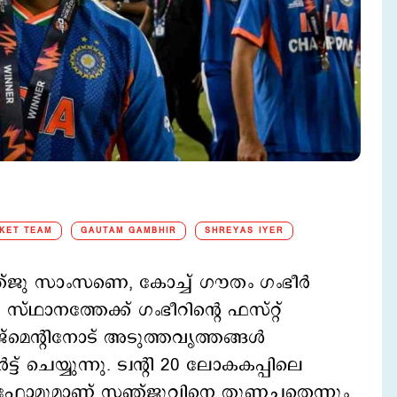
CKET TEAM
GAUTAM GAMBHIR
SHREYAS IYER
ി സഞ്ജു സാംസണെ, കോച്ച് ഗൗതം ഗംഭീര്‍
സ്ഥാനത്തേക്ക് ഗംഭീറിന്‍റെ ഫസ്റ്റ്
െന്‍റിനോട് അടുത്തവൃത്തങ്ങള്‍
് ചെയ്യുന്നു. ട്വന്‍റി 20 ലോകകപ്പിലെ
 ഫോമുമാണ് സഞ്ജുവിനെ തുണച്ചതെന്നും