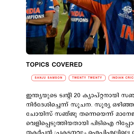
TOPICS COVERED
SANJU SAMSON
TWENTY TWENTY
INDIAN CRI
ഇന്ത്യയുടെ ട്വന്‍റി 20 ക്യാപ്റ്റനായ
നിര്‍ദേശിച്ചെന്ന് സൂചന. സൂര്യ ഒഴിഞ്ഞ 
ചോയിസ് സഞ്ജു തന്നെയെന്ന് മാനേജ്മ
വെളിപ്പെടുത്തിയതായി പിടിഐ റിപ്പോര്‍ട്ട
തകര്‍പ്പന്‍ പ്രകടനവും ഐപിഎലിലെ