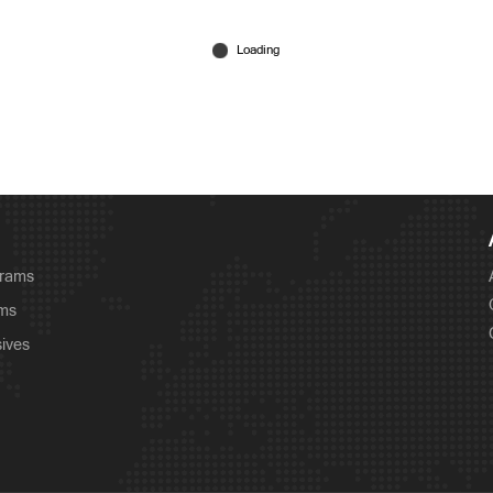
grams
ams
sives