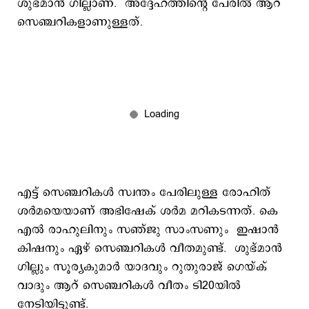
ശുഭ്മാൻ ഗില്ലാണ്. അദ്ദേഹത്തിന്‍റെ പേരിൽ ആറ്
സെഞ്ചറികളാണുള്ളത്.
എട്ട് സെഞ്ചറികള്‍ സ്വന്തം പേരിലുള്ള രോഹിത്
ശർമയെയാണ് അഭിഷേക് ശർമ മറികടന്നത്. കെ
എൽ രാഹുലിനും സഞ്ജു സാംസണും ഇഷാൻ
കിഷനും ഏഴ് സെഞ്ചറികൾ വീതമുണ്ട്. ശുഭ്മാൻ
ഗില്ലും സൂര്യകുമാർ യാദവും റുതുരാജ് ഗെയ്ക്
വാദും ആറ് സെഞ്ചറികൾ വീതം ടി20യിൽ
നേടിയിട്ടുണ്ട്.