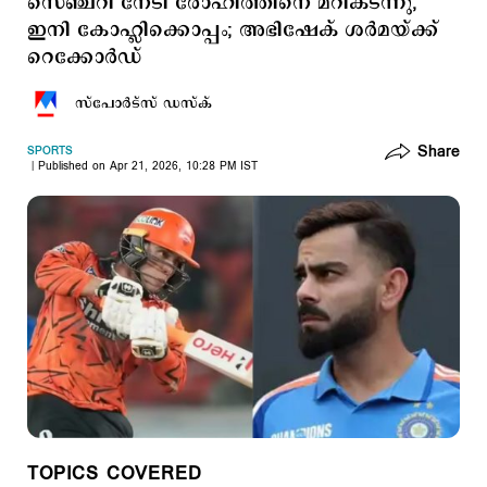
സെഞ്ചറി നേടി രോഹിത്തിനെ മറികടന്നു,
ഇനി കോഹ്ലിക്കൊപ്പം; അഭിഷേക് ശർമയ്ക്ക്
റെക്കോര്‍ഡ്
സ്പോര്‍ട്സ് ഡസ്ക്
Share
SPORTS
Published on Apr 21, 2026, 10:28 PM IST
TOPICS COVERED