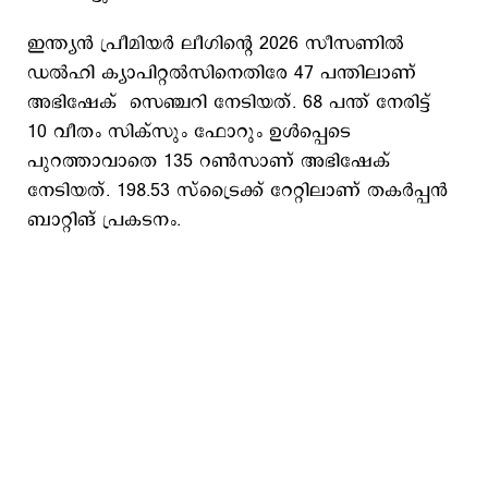
ഇന്ത്യൻ പ്രീമിയർ ലീഗിന്റെ 2026 സീസണിൽ
ഡൽഹി ക്യാപിറ്റൽസിനെതിരേ 47 പന്തിലാണ്
അഭിഷേക് സെഞ്ചറി നേടിയത്. 68 പന്ത് നേരിട്ട്
10 വീതം സിക്സും ഫോറും ഉൾപ്പെടെ
പുറത്താവാതെ 135 റൺസാണ് അഭിഷേക്
നേടിയത്. 198.53 സ്ട്രെെക്ക് റേറ്റിലാണ് തകര്‍പ്പന്‍
ബാറ്റിങ് പ്രകടനം.