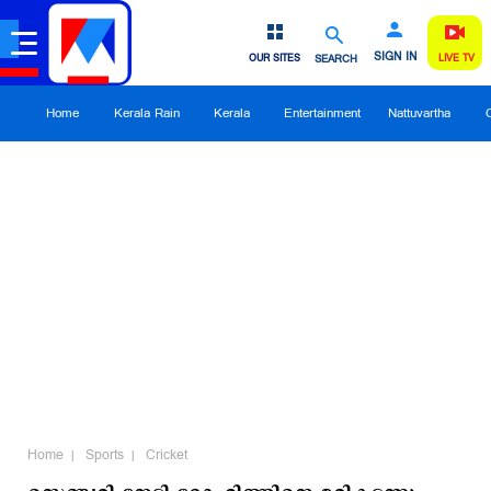
SIGN IN
OUR SITES
SEARCH
LIVE TV
Home
Kerala Rain
Kerala
Entertainment
Nattuvartha
Home
Sports
Cricket