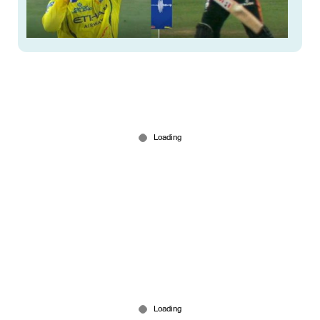
ഔട്ടായത് അറിയാതെ ബൗളര്‍ തിരിഞ്ഞു നടന്നു;
വിടാതെ സഞ്ജു; അഭിഷേകിന്‍റെ വിക്കറ്റെടുത്ത
ബ്രില്യന്‍സ്
Apr 19, 2026