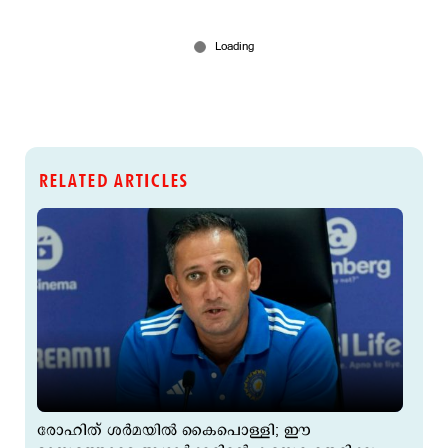
RELATED ARTICLES
രോഹിത് ശര്‍മയില്‍ കൈപൊള്ളി; ഈ