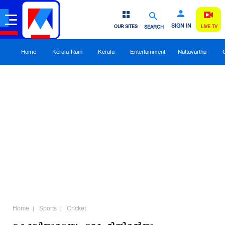
SIGN IN
OUR SITES
SEARCH
LIVE TV
Home
Kerala Rain
Kerala
Entertainment
Nattuvartha
Home
Sports
Cricket