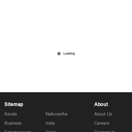
കുല്‍ദീപ് പോരാളിയെന്ന് കോച്ച് പാണ്ഡെ;
പരിശീലകന്‍ ഗൗതം ഗംഭീറിനെതിരെ വിമര്‍ശനം
Jul 22, 2026
Sitemap
About
Kerala
Nattuvartha
About Us
Business
India
Careers