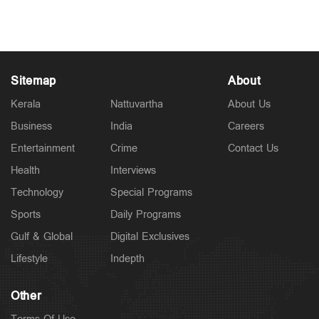
Jun 21, 2026
Sitemap
About
Kerala
Nattuvartha
About Us
Business
India
Careers
Entertainment
Crime
Contact Us
Health
Interviews
Technology
Special Programs
Sports
Daily Programs
Gulf & Global
Digital Exclusives
Lifestyle
Indepth
Other