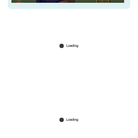
വൈഭവ് സൂര്യവംശിക്ക് പ്രത്യേകം ഡ്രസിങ്ങ് റൂം;
മുതിര്‍ന്ന സഹതാരങ്ങൾക്കൊപ്പം ഡ്രസിങ് റൂം
പങ്കിടാനാകില്ല
Jun 24, 2026
ലോകകപ്പ് മൈതാനത്ത് ‘പിങ്ക് തരംഗം’;
ഫുട്ബോൾ ബൂട്ടുകളിലൂടെ ബ്രാൻഡുകളുടെ
മാർക്കറ്റിങ് പോര്