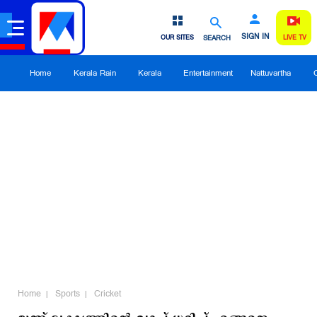
SIGN IN
OUR SITES
SEARCH
LIVE TV
Home
Kerala Rain
Kerala
Entertainment
Nattuvartha
Home
Sports
Cricket