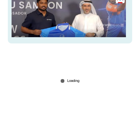
അൽ അൻസാരി എക്സ്ചേഞ്ചിന്റെ പുതിയ
ബ്രാൻഡ് അംബാസഡറായി സഞ്ജു സാംസൺ
Jul 30, 2026