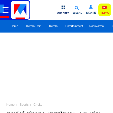
SIGN IN
OUR SITES
SEARCH
LIVE TV
Home
Kerala Rain
Kerala
Entertainment
Nattuvartha
Home
Sports
Cricket