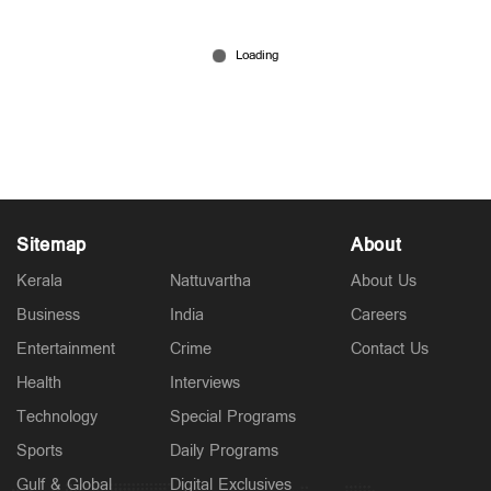
ഇനി എങ്ങനെ ബാറ്റ് ചെയ്യണമെന്ന് ആരും പറയില്ല;
സ്വന്തം രീതിയിൽ കളിക്കും'; തുറന്നുപറഞ്ഞ്
സഞ്ജു സാംസൺ
Jul 28, 2026
Sitemap
About
Kerala
Nattuvartha
About Us
Business
India
Careers
Entertainment
Crime
Contact Us
Health
Interviews
Technology
Special Programs
Sports
Daily Programs
Gulf & Global
Digital Exclusives