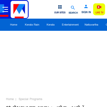
SIGN IN
OUR SITES
SEARCH
LIVE TV
Home
Kerala Rain
Kerala
Entertainment
Nattuvartha
Home
Special Programs