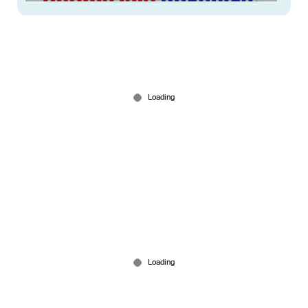
പഴയ വാക്കും നിലപാടും മറന്ന് യുഡിഎഫ്;
പി.എം.ശ്രീയില്‍ തുടരാന്‍ പ്രേരിപ്പിക്കുന്നതെന്ത്?
Jun 18, 2026
സിപിഎം വാദം ശരിയോ?; പിണറായി-മോദി ഡീല്‍
വാദം മുഖ്യമന്ത്രിയെ തിരിഞ്ഞുകൊത്തുന്നോ?
Jun 18, 2026