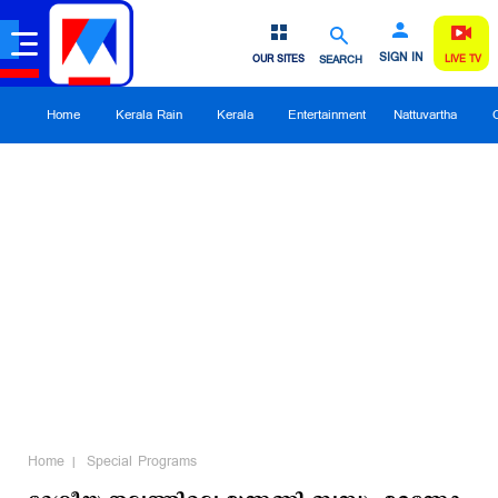
SIGN IN
OUR SITES
SEARCH
LIVE TV
Home
Kerala Rain
Kerala
Entertainment
Nattuvartha
Home
Special Programs