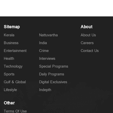
Sitemap
About
Kerala
Nattuvartha
About Us
Business
India
Careers
Entertainment
Crime
Contact Us
Health
Interviews
Technology
Special Programs
Sports
Daily Programs
Gulf & Global
Digital Exclusives
Lifestyle
Indepth
Other
Terms Of Use