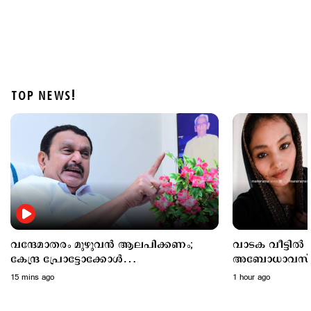
TOP NEWS!
Latest
കടലില്‍ കാണാതായവര്‍ക്കായി തിരച്ചില്‍ ഊര്‍ജിതം;
സ്‌കൂബ അംഗങ്ങളുടെ എണ്ണം കൂട്ടും
2 hours ago
വന്ദേമാതരം മുഴുവന്‍ ആലപിക്കണം;
വാടക വീട്ടില്‍ 
കേന്ദ്ര പ്രോട്ടോക്കോള്‍
അബോധാവസ്ഥയ
അനുസരിക്കില്ലെന്ന് കെ.മുരളീധരന്‍
ചികിത്സയിലിര
15 mins ago
1 hour ago