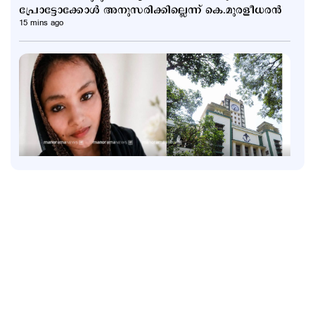
പ്രോട്ടോക്കോള്‍ അനുസരിക്കില്ലെന്ന് കെ.മുരളീധരന്‍
15 mins ago
Latest
വാടക വീട്ടില്‍ ഗര്‍ഭിണി അബോധാവസ്ഥയില്‍;
ചികിത്സയിലിരിക്കെ മരണം
1 hour ago