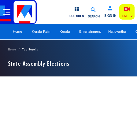
SIGN IN
OUR SITES
SEARCH
LIVE TV
Home
Kerala Rain
Kerala
Entertainment
Nattuvartha
Home
Tag Results
State Assembly Elections