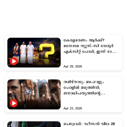
കേരളഭരണം ആര്‍ക്ക്?
മനോരമ ന്യൂസ്–സി വോട്ടര്‍
എക്സിറ്റ് പോള്‍; ഇന്ന് രാത്രി
7ന്
Apr 29, 2026
തമിഴ്നാടും ബംഗാളും
പോളിങ് ബൂത്തില്‍;
ജനാധിപത്യത്തിന്‍റെ
ഉല്‍സവത്തില്‍
പങ്കാളിയാകൂവെന്ന്
Apr 23, 2026
പ്രധാനമന്ത്രി
പെട്രോള്‍– ഡീസല്‍ വില 28