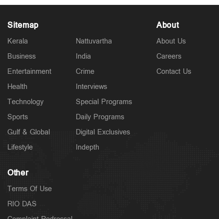
Sitemap
About
Kerala
Nattuvartha
About Us
Business
India
Careers
Latest
കേരളം ഗുണ്ടകളുടെ പറുദീസയല്ല; ഗുണ്ടകളെയും
Entertainment
Crime
Contact Us
പോറ്റി വളര്‍ത്തുന്നവരേയും നിലയ്ക്ക് നിര്‍ത്തും:
ചെന്നിത്തല
Health
Interviews
2 hours ago
Technology
Special Programs
Sports
Daily Programs
Gulf & Global
Digital Exclusives
Lifestyle
Indepth
Other
Terms Of Use
RIO DAS