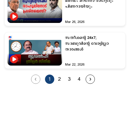
ബന്ധം മറന്നോ രാഹുലും
പിണറായിയും
Mar 26, 2026
സതീശന്‍റെ 24x7;
സാബുവിന്‍റെ വോട്ടില്ലാ
താരങ്ങൾ
Mar 22, 2026
1
2
3
4