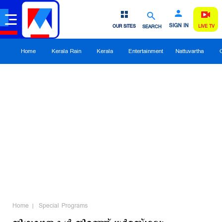
SIGN IN
OUR SITES
SEARCH
LIVE TV
Home
Kerala Rain
Kerala
Entertainment
Nattuvartha
Home
Special Programs