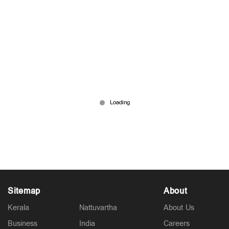
'ഷിരൂരില്‍ അപകടമുണ്ടാക്കിയത് താനെന്ന്
എസ്ഐടി'; ചോദ്യം ചെയ്യലിന് ശേഷം മനാഫ്
പറയുന്നു
Sep 11, 2025
Sitemap
About
Kerala
Nattuvartha
About Us
Business
India
Careers