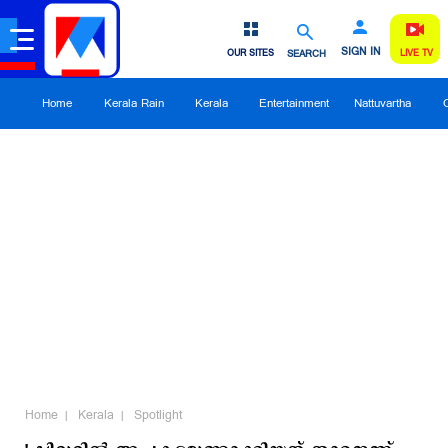
SIGN IN
OUR SITES
SEARCH
LIVE TV
Home
Kerala Rain
Kerala
Entertainment
Nattuvartha
Home
Kerala
Spotlight