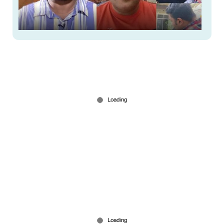
‘ആ ടച്ച് നോര്‍മലാണ്, വര്‍ഗീയമായി
ചിത്രീകരിക്കുന്നു’, ദീപക്കിന്‍റെ വീട്ടില്‍ നിന്നും
വ്ലോഗുമായി മനാഫ്
Jan 26, 2026