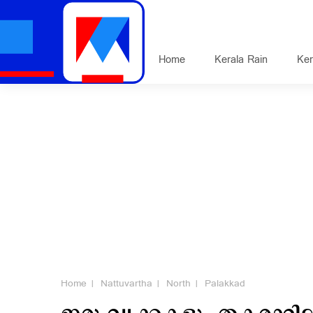
Home
Kerala Rain
Ker
Home
Nattuvartha
North
Palakkad