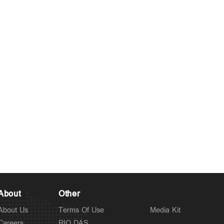
About
Other
About Us
Terms Of Use
Media Kit
Careers
RIO DAS