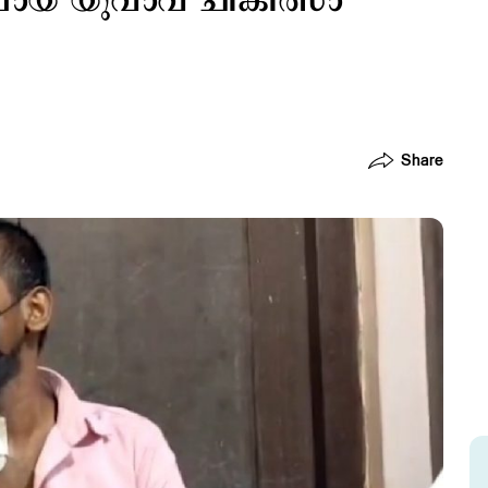
ലായ യുവാവ് ചികിത്സാ
Share