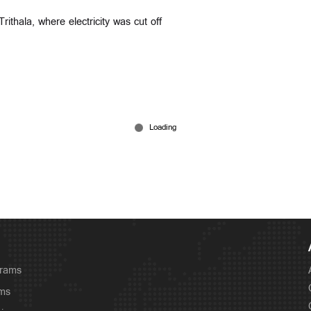
Trithala, where electricity was cut off
grams
ams