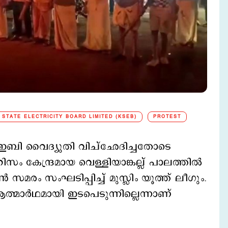
 STATE ELECTRICITY BOARD LIMITED (KSEB)
PROTEST
്ഇബി വൈദ്യുതി വിച്ഛേദിച്ചതോടെ
സം കേന്ദ്രമായ വെള്ളിയാങ്കല്ല് പാലത്തിൽ
സമരം സംഘടിപ്പിച്ച് മുസ്ലിം യൂത്ത് ലീഗും.
്മാര്‍ഥമായി ഇടപെടുന്നില്ലെന്നാണ്