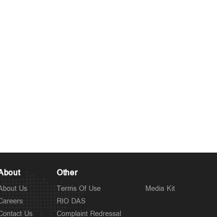
About
Other
About Us
Terms Of Use
Media Kit
Careers
RIO DAS
Contact Us
Complaint Redressal