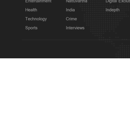
Entertainment
Nattuvartha
Digital Exclu
Health
India
Indepth
Technology
Crime
Sports
Interviews