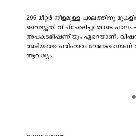
295 മീറ്റർ നീളമുള്ള പാലത്തിനു മുക
വൈദ്യുതി വിച്ഛേദിച്ചതോടെ പാലം പ
അപകടഭീഷണിയും ഏറെയാണ്. വിഷയത്ത
അടിയന്തര പരിഹാരം വേണമെന്നാണ് 
ആവശ്യം.