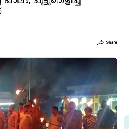
് പാലം; ചൂട്ടുതെളിച്ച്
്
Share