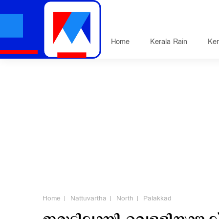
Home
Kerala Rain
Ker
Home
Nattuvartha
North
Palakkad