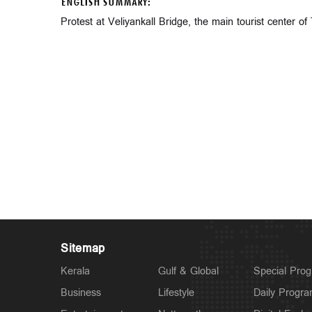
ENGLISH SUMMARY:
Protest at Veliyankall Bridge, the main tourist center of 
Sitemap
Kerala
Gulf & Global
Special Pro
Business
Lifestyle
Daily Progr