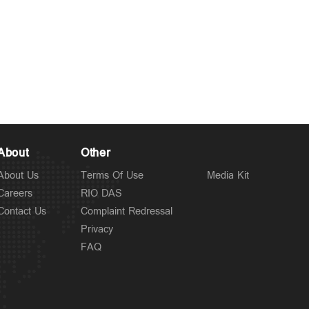
About
Other
About Us
Terms Of Use
Media Kit
Careers
RIO DAS
Contact Us
Complaint Redressal
Privacy
FAQ