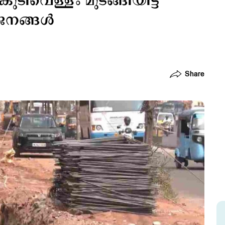
ിവെള്ളം മുടങ്ങിയിട്ട്
നങ്ങള്‍
Share