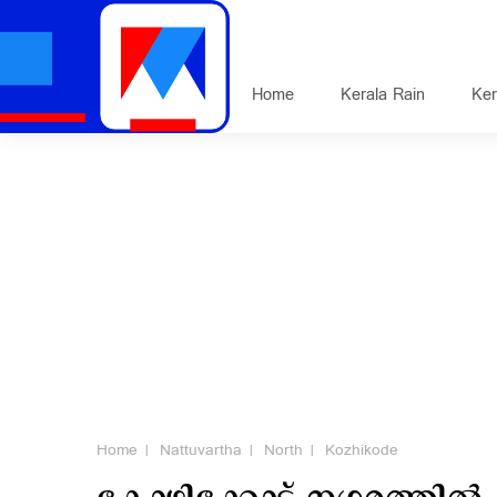
Home
Kerala Rain
Ker
Home
Nattuvartha
North
Kozhikode