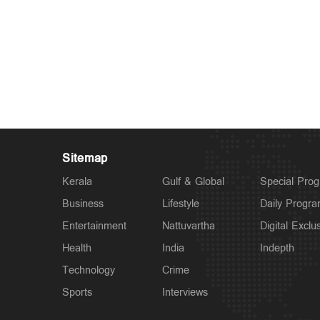
Sitemap
Kerala
Gulf & Global
Special Pro
Business
Lifestyle
Daily Progr
Entertainment
Nattuvartha
Digital Exclu
Health
India
Indepth
Technology
Crime
Sports
Interviews