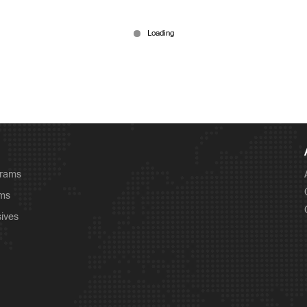
grams
ams
sives