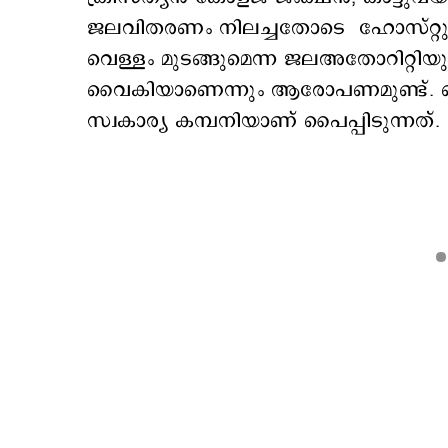
ജലവിതരണം നിലച്ചതോടെ ഹോസ്റ്റുകളു
വെള്ളം മുടങ്ങുമെന്ന ജലഅതോറിറ്റിയുട
വൈകിയാണെന്നും ആരോപണമുണ്ട്. പൊത
സ്വകാര്യ കമ്പനിയാണ് പൈപ്പിടുന്നത്