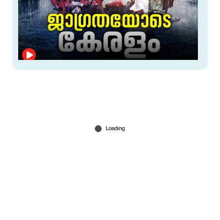
പെരുമഴയ്ക്ക് അറുതിയില്ലേ?; ദുരിതപ്പെയ്ത്തില്‍
വലഞ്ഞ് ജനജീവിതം; ജാഗ്രത
4 hours ago