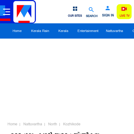
SIGN IN
OUR SITES
SEARCH
LIVE TV
Home
Kerala Rain
Kerala
Entertainment
Nattuvartha
Home
Nattuvartha
North
Kozhikode