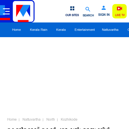
SIGN IN
OUR SITES
SEARCH
LIVE TV
Home
Kerala Rain
Kerala
Entertainment
Nattuvartha
Home
Nattuvartha
North
Kozhikode