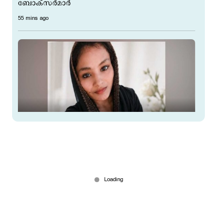
ബോക്സർമാർ
55 mins ago
6 മാസം ഗര്‍ഭിണി, മുറിയില്‍ കമിഴ്ന്നു കിടക്കുന്ന
നിലയില്‍ ഷമീമ; വയറ്റില്‍ കറുത്തവസ്തുവെന്ന്
ഡോക്ടര്‍, നവാസിനെതിരെ കുടുംബം
1 hour ago