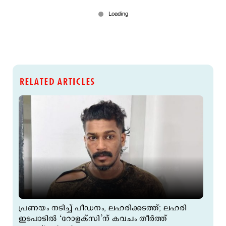
RELATED ARTICLES
പ്രണയം നടിച്ച് പീഡനം, ലഹരിക്കടത്ത്; ലഹരി
ഇടപാടിൽ ‘റോളക്സി’ന് കവചം തീർത്ത്