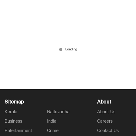
കോഴിക്കോട് കനത്ത മഴയിൽ 2 കോടിയുടെ
കൃഷിനാശം; ഓണവിപണി പ്രതിസന്ധിയിൽ
21 hours ago
Sitemap
About
Kerala
Nattuvartha
About Us
Business
India
Careers
Entertainment
Crime
Contact Us